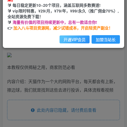
🔰 每日稳定更新10~20个项目，涵盖互联网多数赛道!
您当前未登录！建议登陆后购买，可保存购买订单
🔰 vip限时特惠，¥29/月，¥79/年，¥99/永久（推广佣金70%）,
全站资源免费下载！
🔰
海量有价值的项目持续更新中，总有一款适合你!
天猫维权，日收益500+小白简单无脑操作每天动动手就可以
👉
加入八斗项目资源网，减少试错成本，开启轻资产副业！
【仅揭秘】
开通VIP会员
加盟当站长
本教程仅供揭秘之用，商家防范必看
内容介绍：天猫作为一个大的网购平台，每天都会有上新，
擦边球，我们就是找到这些去进行投诉，具体流程看视频
此处内容已隐藏，请付费后查看