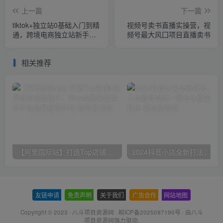
上一篇
下一篇
tiktok+独立站0基础入门到精
视频号卖书直播实操营，视
通，跨境电商独立站新手必
频号最大风囗项目直播卖书
学课
相关推荐
【阿里国际站】打造Top店铺&获得优质询盘客户，​95%的国际站讲师不会说的运营技巧
友链申请
-
免责声明
-
关于我们
-
广告合作
-
网站地图
Copyright © 2023 ·
八斗项目资源网
·
皖ICP备2025097190号
· 由八斗
项目资源网
强力驱动.