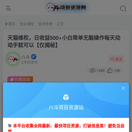
首页
创业课程
会员免费
正文
天猫维权，日收益500+小白简单无脑操作每天动
动手就可以【仅揭秘】
八斗
关注
2年前发布
1488
138
付费阅读
天猫维权，日收益500+小白简单无脑操作每天动动手就可以【仅揭秘】
此内容为付费阅读，请付费后查看
9.9
八斗项目资源站
99
金币
金币
免费
会员
🎯
本平台收集全网最新、最快项目资源，打破信息差！避免当韭
立即购买
菜。