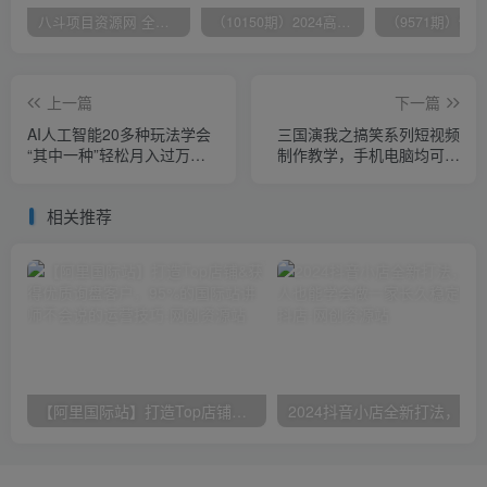
八斗项目资源网 全网正品VIP课程 无损下载~
（10150期）2024高考项目野路子玩法，无限裂变，最高一天1W＋！
上一篇
下一篇
AI人工智能20多种玩法学会
三国演我之搞笑系列短视频
“其中一种”轻松月入过万，
制作教学，手机电脑均可操
持续更新AI最新玩法
作
相关推荐
【阿里国际站】打造Top店铺&获得优质询盘客户，​95%的国际站讲师不会说的运营技巧