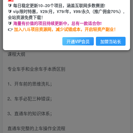
您当前未登录！建议登陆后购买，可保存购买订单
🔰 每日稳定更新10~20个项目，涵盖互联网多数赛道!
🔰 vip限时特惠，¥29/月，¥79/年，¥99/永久（推广佣金70%）,
全站资源免费下载！
直通车知识体系班，从底层逻辑带你玩转搜索流量
🔰
海量有价值的项目持续更新中，总有一款适合你!
👉
加入八斗项目资源网，减少试错成本，开启轻资产副业！
开通VIP会员
加盟当站长
课程大纲
专业车手和业余车手本质区别
1、开车前的思维洗礼；
2、车手必犯三种错误；
3、直通车的知识体系；
直通车完整的上车操作全流程