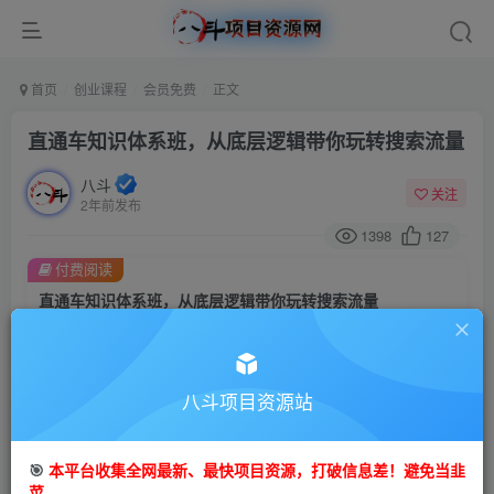
首页
创业课程
会员免费
正文
直通车知识体系班，从底层逻辑带你玩转搜索流量
八斗
关注
2年前发布
1398
127
付费阅读
直通车知识体系班，从底层逻辑带你玩转搜索流量
此内容为付费阅读，请付费后查看
9.9
99
金币
金币
八斗项目资源站
免费
会员
立即购买
🎯
本平台收集全网最新、最快项目资源，打破信息差！避免当韭
菜。