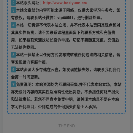
2
本站永久网址：
http://www.bdziyuan.cn/
3
本站文章部分内容可能来源于网络，仅供大家学习与参考，如
有侵权，请联系站长微信：vip68551，进行删除处理。
4
本站一切资源不代表本站立场，并不代表本站赞同其观点和对
其真实性负责，请不要联系课程里面留下的联系方式和充值费
用，如果被割欢迎找站长投诉举报。切记不要随意充值，充值后
无法给你找回。
5
本站一律禁止以任何方式发布或转载任何违法的相关信息，访
客发现请向客服举报。
6
本站资源大多存储在云盘，如发现链接失效，请联系我们我们
会第一时间更新。
7
免责说明：本站资源均为互联网采集,并不代表本站立场，本站
亦无法对内容的真实性及准确性做出判断，不承担任何财产损失
和法律责任。若您不同意本免责申明，请关闭本站且不要在本站
学习任何项目，否则造成的任何损失由您个人承担。
THE END