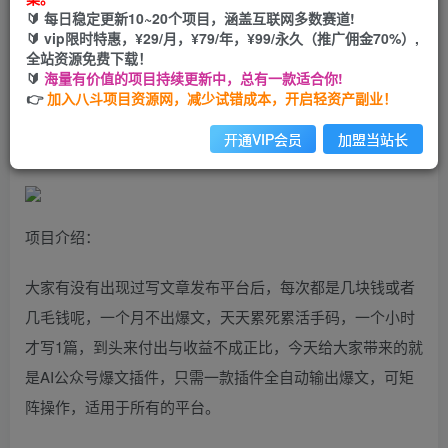
🔰 每日稳定更新10~20个项目，涵盖互联网多数赛道!
您当前未登录！建议登陆后购买，可保存购买订单
🔰 vip限时特惠，¥29/月，¥79/年，¥99/永久（推广佣金70%）,
全站资源免费下载！
🔰
海量有价值的项目持续更新中，总有一款适合你!
全网首发，AI公众号爆文插件，只需一款插件全自动输出爆
👉
加入八斗项目资源网，减少试错成本，开启轻资产副业！
文，矩阵操作，月入3W+【揭秘】
开通VIP会员
加盟当站长
项目介绍：
大家有没有出现过写文章发布平台后，每次都是几块钱或者
几毛钱呢，一个月不出爆文，天天累死累活手码，一个小时
才写1篇，到头来付出与收益不成正比，今天给大家带来的就
是AI公众号爆文插件，只需一款插件全自动输出爆文，可矩
阵操作，适用于所有的平台。