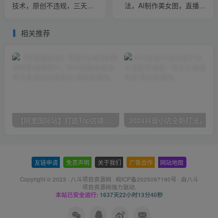
技术，原创不违规，三天起
法，AI制作美女图，直播赠
号日入1000+
送AI美女图直播间收入
1000+，日引流到500+
相关推荐
【阿里国际站】打造Top店铺&获得优质询盘客户，​95%的国际站讲师不会说的运营技巧
友链申请
-
免责声明
-
关于我们
-
广告合作
-
网站地图
Copyright © 2023 ·
八斗项目资源网
·
皖ICP备2025097190号
· 由八斗
项目资源网
强力驱动.
本站已安全运行:
1637天22小时13分41秒