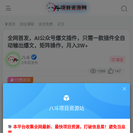
首页
创业课程
会员免费
正文
全网首发，AI公众号爆文插件，只需一款插件全自
动输出爆文，矩阵操作，月入3W+
八斗
关注
2年前发布
1589
147
付费阅读
全网首发，AI公众号爆文插件，只需一款插件全自动输出爆文，矩阵操作，月入3W+
此内容为付费阅读，请付费后查看
9.9
八斗项目资源站
99
金币
金币
免费
会员
🎯
本平台收集全网最新、最快项目资源，打破信息差！避免当韭
立即购买
菜。