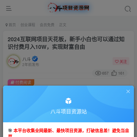
首页
创业课程
会员免费
正文
2024互联网项目天花板，新手小白也可以通过知
识付费月入10W，实现财富自由
八斗
关注
2年前发布
657
161
付费阅读
2024互联网项目天花板，新手小白也可以通过知识付费月入10W，实现财富自由
此内容为付费阅读，请付费后查看
9.9
八斗项目资源站
99
金币
金币
免费
会员
🎯
本平台收集全网最新、最快项目资源，打破信息差！避免当韭
立即购买
菜。