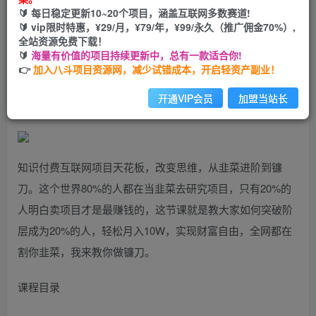
🔰 每日稳定更新10~20个项目，涵盖互联网多数赛道!
您当前未登录！建议登陆后购买，可保存购买订单
🔰 vip限时特惠，¥29/月，¥79/年，¥99/永久（推广佣金70%）,
全站资源免费下载！
🔰
海量有价值的项目持续更新中，总有一款适合你!
2024互联网项目天花板，新手小白也可以通过知识付费月入
👉
加入八斗项目资源网，减少试错成本，开启轻资产副业！
10W，实现财富自由【揭秘】
开通VIP会员
加盟当站长
知识付费互联网项目天花板，改变思维，从韭菜进阶到镰
刀。这个世界80%的人都在当韭菜去研究项目，只有20%的
人明白卖项目才是最赚钱的，这节课就是教大家如何突破阶
层成为20%的人，轻松月入10W，实现财富自由，全网都在
割你韭菜，我来教你做镰刀。
课程目录