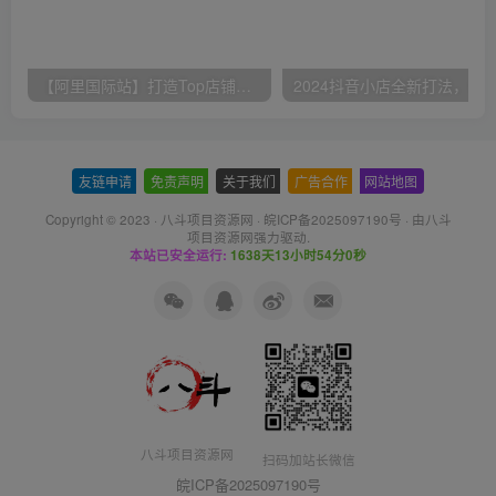
【阿里国际站】打造Top店铺&获得优质询盘客户，​95%的国际站讲师不会说的运营技巧
友链申请
-
免责声明
-
关于我们
-
广告合作
-
网站地图
Copyright © 2023 ·
八斗项目资源网
·
皖ICP备2025097190号
· 由八斗
项目资源网
强力驱动.
本站已安全运行:
1638天13小时54分0秒
八斗项目资源网
扫码加站长微信
皖ICP备2025097190号