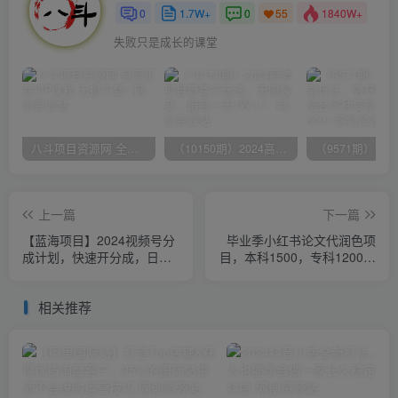
0
1.7W+
0
1840W+
55
失败只是成长的课堂
八斗项目资源网 全网正品VIP课程 无损下载~
（10150期）2024高考项目野路子玩法，无限裂变，最高一天1W＋！
上一篇
下一篇
【蓝海项目】2024视频号分
毕业季小红书论文代润色项
成计划，快速开分成，日爆
目，本科1500，专科1200，
单8000+，附玩法教程
高客单GPT4.0-20分钟一篇
带实操
相关推荐