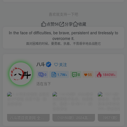
喜欢就支持一下吧
点赞
56
分享
收藏
In the face of difficulties, be brave, persistent and tirelessly to
overcome it.
面对困难的时候，要勇敢、执着、不畏艰辛地去战胜它
八斗
关注
0
1.7W+
0
1840W+
55
活在当下
八斗项目资源网 全网正品VIP课程 无损下载~
（10150期）2024高考项目野路子玩法，无限裂变，最高一天1W＋！