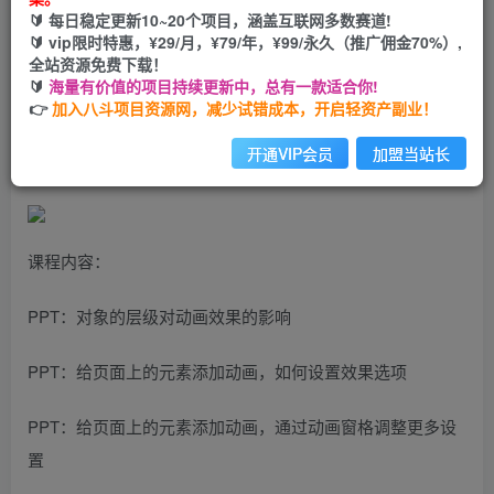
🔰 每日稳定更新10~20个项目，涵盖互联网多数赛道!
您当前未登录！建议登陆后购买，可保存购买订单
🔰 vip限时特惠，¥29/月，¥79/年，¥99/永久（推广佣金70%）,
全站资源免费下载！
🔰
海量有价值的项目持续更新中，总有一款适合你!
44节课玩转科普视频制作：万彩动画大师、PPT动画、剪映
👉
加入八斗项目资源网，减少试错成本，开启轻资产副业！
视频剪辑，一课搞定科普视频制作
开通VIP会员
加盟当站长
课程内容：
PPT：对象的层级对动画效果的影响
PPT：给页面上的元素添加动画，如何设置效果选项
PPT：给页面上的元素添加动画，通过动画窗格调整更多设
置