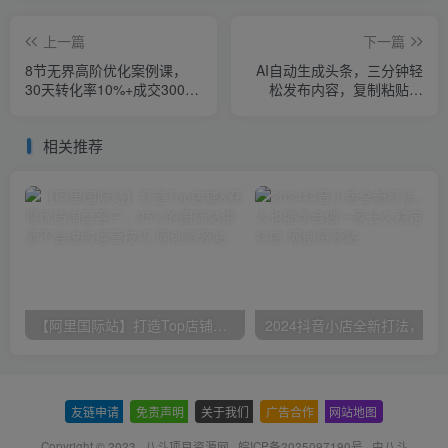
上一篇
下一篇
8节无界高阶优化案例课，
AI自动生成头条，三分钟轻
30天转化率10%+成交3000
松发布内容，复制粘贴即
单
可，保守月入3万+
相关推荐
【阿里国际站】打造Top店铺&获得优质询盘客户，​95%的国际站讲师不会说的运营技巧
友链申请
-
免责声明
-
关于我们
-
广告合作
-
网站地图
Copyright © 2023 ·
八斗项目资源网
·
皖ICP备2025097190号
· 由八斗