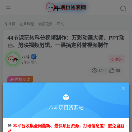
首页
创业课程
会员免费
正文
44节课玩转科普视频制作：万彩动画大师、PPT动
画、剪映视频剪辑，一课搞定科普视频制作
八斗
关注
2年前发布
1244
56
付费阅读
44节课玩转科普视频制作：万彩动画大师、PPT动画、剪映视频剪辑，一课搞定科普视频制作
此内容为付费阅读，请付费后查看
9.9
八斗项目资源站
99
金币
金币
免费
会员
🎯
本平台收集全网最新、最快项目资源，打破信息差！避免当韭
立即购买
菜。