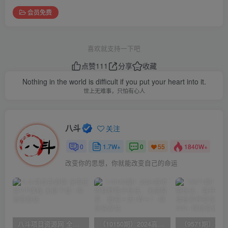
会员免费
喜欢就支持一下吧
点赞
111
分享
收藏
Nothing in the world is difficult if you put your heart into it.
世上无难事，只怕有心人
八斗
关注
0
1.7W+
0
1840W+
55
改变你的思想，你就能改变自己的命运
八斗项目资源网 全网正品VIP课程 无损下载~
（10150期）2024高考项目野路子玩法，无限裂变，最高一天1W＋！