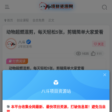
首页
创业课程
会员免费
正文
动物超燃混剪，每天轻松5张，剪辑简单大家爱看
八斗
关注
2年前发布
1635
111
付费阅读
动物超燃混剪，每天轻松5张，剪辑简单大家爱看
此内容为付费阅读，请付费后查看
9.9
99
金币
金币
八斗项目资源站
免费
会员
立即购买
🎯
本平台收集全网最新、最快项目资源，打破信息差！避免当韭
菜。