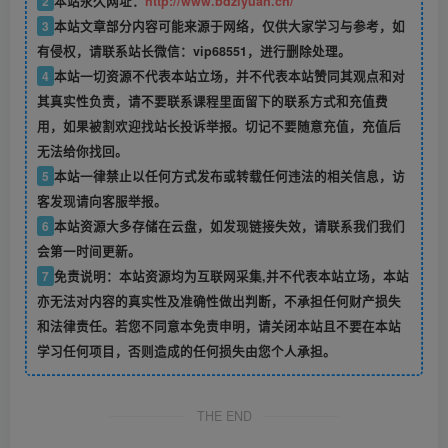
2
本站永久网址：
http://www.bdziyuan.cn/
3
本站文章部分内容可能来源于网络，仅供大家学习与参考，如
有侵权，请联系站长微信：vip68551，进行删除处理。
4
本站一切资源不代表本站立场，并不代表本站赞同其观点和对
其真实性负责，请不要联系课程里面留下的联系方式和充值费
用，如果被割欢迎找站长投诉举报。切记不要随意充值，充值后
无法给你找回。
5
本站一律禁止以任何方式发布或转载任何违法的相关信息，访
客发现请向客服举报。
6
本站资源大多存储在云盘，如发现链接失效，请联系我们我们
会第一时间更新。
7
免责说明：本站资源均为互联网采集,并不代表本站立场，本站
亦无法对内容的真实性及准确性做出判断，不承担任何财产损失
和法律责任。若您不同意本免责申明，请关闭本站且不要在本站
学习任何项目，否则造成的任何损失由您个人承担。
THE END