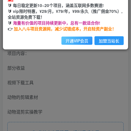
您当前未登录！建议登陆后购买，可保存购买订单
🔰 每日稳定更新10~20个项目，涵盖互联网多数赛道!
🔰 vip限时特惠，¥29/月，¥79/年，¥99/永久（推广佣金70%）,
全站资源免费下载！
动物超燃混剪，每天轻松5张，剪辑简单大家爱看【揭秘】
🔰
海量有价值的项目持续更新中，总有一款适合你!
👉
加入八斗项目资源网，减少试错成本，开启轻资产副业！
开通VIP会员
加盟当站长
项目内容：
部分收益
视频下载工具
动物的剪辑素材
动物混剪实操教学