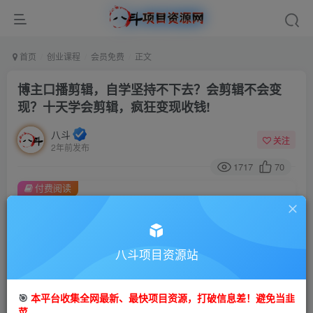
首页
创业课程
会员免费
正文
博主口播剪辑，自学坚持不下去？会剪辑不会变
现？十天学会剪辑，疯狂变现收钱!
八斗
关注
2年前发布
1717
70
付费阅读
博主口播剪辑，自学坚持不下去？会剪辑不会变现？十天学会剪辑，疯狂变现收钱!
此内容为付费阅读，请付费后查看
9.9
八斗项目资源站
99
金币
金币
免费
会员
🎯
本平台收集全网最新、最快项目资源，打破信息差！避免当韭
立即购买
菜。