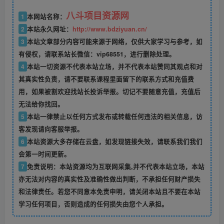
八斗项目资源网
1
本网站名称：
2
本站永久网址：
http://www.bdziyuan.cn/
3
本站文章部分内容可能来源于网络，仅供大家学习与参考，如
有侵权，请联系站长微信：vip68551，进行删除处理。
4
本站一切资源不代表本站立场，并不代表本站赞同其观点和对
其真实性负责，请不要联系课程里面留下的联系方式和充值费
用，如果被割欢迎找站长投诉举报。切记不要随意充值，充值后
无法给你找回。
5
本站一律禁止以任何方式发布或转载任何违法的相关信息，访
客发现请向客服举报。
6
本站资源大多存储在云盘，如发现链接失效，请联系我们我们
会第一时间更新。
7
免责说明：本站资源均为互联网采集,并不代表本站立场，本站
亦无法对内容的真实性及准确性做出判断，不承担任何财产损失
和法律责任。若您不同意本免责申明，请关闭本站且不要在本站
学习任何项目，否则造成的任何损失由您个人承担。