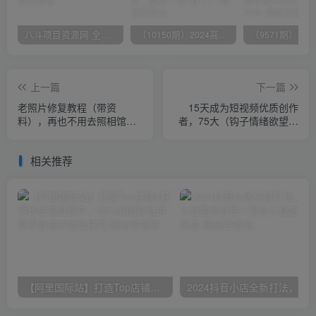
八斗项目资源网 全网正品VIP课程 无损下载~
（10150期）2024高考项目野路子玩法，无限裂变，最高一天1W＋！
上一篇
下一篇
老照片修复教程（带资
15天成为短视频优质创作
料），再也不用去照相馆修
者，75大（钩子情绪欲望）
复了！
创作爆款方法，学会爆款视
频底层逻辑
相关推荐
【阿里国际站】打造Top店铺&获得优质询盘客户，​95%的国际站讲师不会说的运营技巧