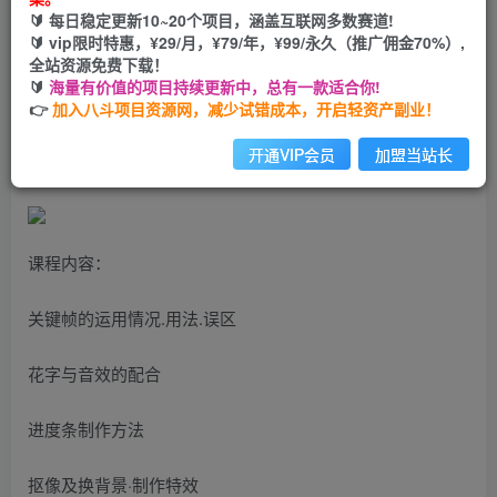
🔰 每日稳定更新10~20个项目，涵盖互联网多数赛道!
您当前未登录！建议登陆后购买，可保存购买订单
🔰 vip限时特惠，¥29/月，¥79/年，¥99/永久（推广佣金70%）,
全站资源免费下载！
🔰
海量有价值的项目持续更新中，总有一款适合你!
博主口播剪辑，自学坚持不下去？会剪辑不会变现？十天学
👉
加入八斗项目资源网，减少试错成本，开启轻资产副业！
会剪辑，疯狂变现收钱!
开通VIP会员
加盟当站长
课程内容：
关键帧的运用情况.用法.误区
花字与音效的配合
进度条制作方法
抠像及换背景·制作特效