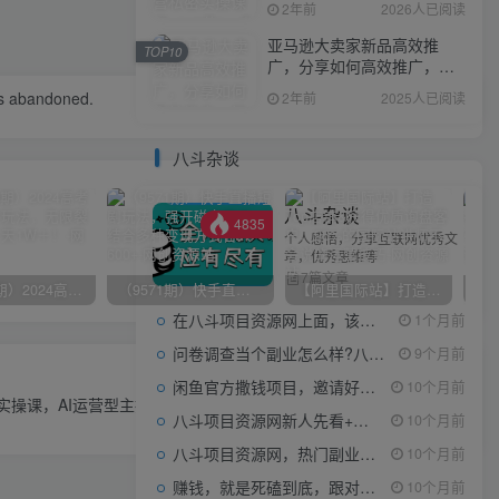
2年前
2026人已阅读
亚马逊大卖家新品高效推
TOP10
广，分享如何高效推广，打
造百万美金爆款单品
was abandoned.
2年前
2025人已阅读
八斗杂谈
八斗杂谈
4835
个人感悟，分享互联网优秀文
章，优秀思维等
7篇文章
（10150期）2024高考项目野路子玩法，无限裂变，最高一天1W＋！
（9571期）快手直播短剧玩法，强开磁力聚星，结合多种变现方式日入600+
【阿里国际站】打造Top店铺&获得优质询盘客户，​95%的国际站讲师不会说的运营技巧
在八斗项目资源网上面，该看什么类型的赚钱项目
1个月前
问卷调查当个副业怎么样?八斗告诉你
9个月前
下一篇
闲鱼官方撒钱项目，邀请好友领现金，单价1-8元，0成本可以当个小副业
10个月前
操课，AI运营型主播，底层逻辑/AI起号/运营晋级/主播进阶/80节课
八斗项目资源网新人先看+领取【0撸小项目+互联网工具箱】
10个月前
八斗项目资源网，热门副业项目任你选，每日持续更新
10个月前
赚钱，就是死磕到底，跟对人做对事。
10个月前