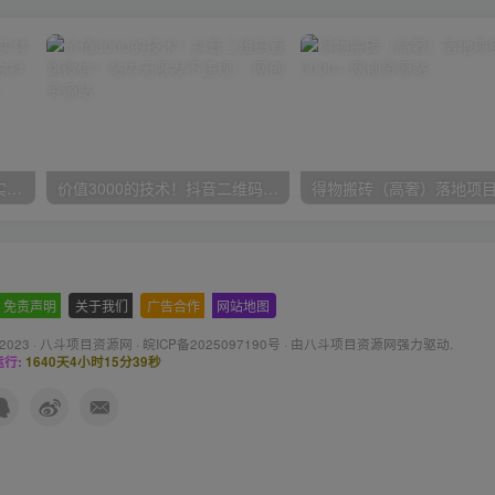
30天引爆同城流量，上万家实体店实战营销经验大佬手把手教你抖音同城实体店引流
价值3000的技术！抖音二维码直跳微信！站内无限发不违规！
免责声明
-
关于我们
-
广告合作
-
网站地图
 2023 ·
八斗项目资源网
·
皖ICP备2025097190号
· 由八斗
项目资源网
强力驱动.
行:
1640天4小时15分40秒