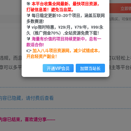
🎯
本平台收集全网最新、最快项目资源，
立即
打破信息差！避免当韭菜。
🔰 每日稳定更新10~20个项目，涵盖互联网
您当前未登录！建议登陆后购买，可保
多数赛道!
🔰 vip限时特惠，¥29/月，¥79/年，¥99/永
久（推广佣金70%）,全站资源免费下载！
🔰
海量有价值的项目持续更新中，总有一
款适合你!
👉
加入八斗项目资源网，减少试错成本，
开启轻资产副业！
违规，而且几分钟就可以产出一篇原创文章，小白也可以轻松上
+文章可以多平台发布撸多渠道收益，头条号，公众号流量主等平
开通VIP会员
加盟当站长
内容已隐藏，请付费后查看
本页内容已结束，喜欢请分享------