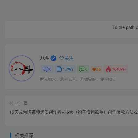
To the path o
八斗
关注
0
1.7W+
0
1846W+
55
时光如水，总是无言。若你安好，便是晴天
上一篇
15天成为短视频优质创作者+75大（钩子情绪欲望）创作爆款方法-2
相关推荐