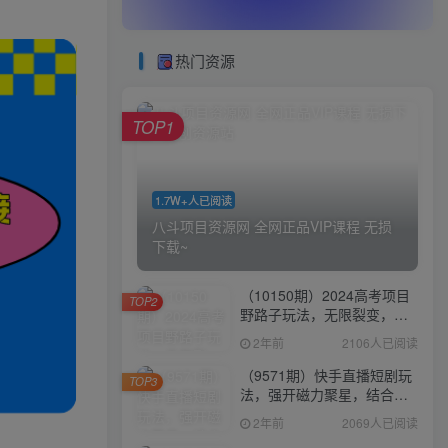
热门资源
TOP1
1.7W+人已阅读
八斗项目资源网 全网正品VIP课程 无损
下载~
（10150期）2024高考项目
TOP2
野路子玩法，无限裂变，最
高一天1W＋！
2年前
2106人已阅读
（9571期）快手直播短剧玩
TOP3
法，强开磁力聚星，结合多
种变现方式日入600+
2年前
2069人已阅读