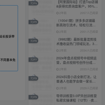
【阿里国际站】打造Top店铺
TOP4
&获得优质询盘客户，​95%的
国际站讲师不会说的运营技
2年前
2057人已阅读
巧
（10041期）拼多多店铺最
TOP5
新高效引流术，轻松引流
400+创业粉，精准日变现五
2年前
2051人已阅读
位数！
站长投诉举
（9982期）最新批量混剪技
TOP6
术撸收益热门领域玩法，3分
钟一条原创视频，轻松日入
2年前
2034人已阅读
1000＋
2024年盘点视频号中视频运
您不同意本免
TOP7
营，盘点视频号创作分成计
划，快速过原创日入300+
2年前
2033人已阅读
2024抖音小店全新打法，让
TOP8
普通人也能学会做一家长久
稳定赚钱的抖店
2年前
2029人已阅读
导师训练营3.0IP共创训练营
TOP9
私密实操课程（12节）-卖项
目的密码成功秘诀