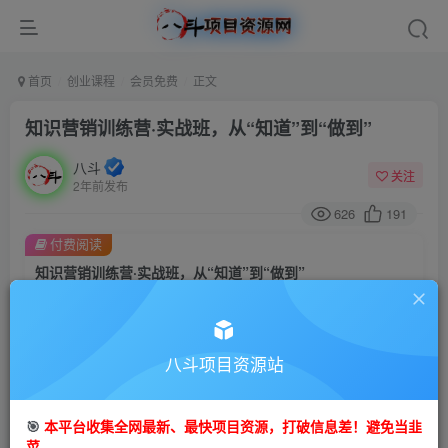
首页
创业课程
会员免费
正文
知识营销训练营·实战班，从“知道”到“做到”
八斗
关注
2年前发布
626
191
付费阅读
知识营销训练营·实战班，从“知道”到“做到”
此内容为付费阅读，请付费后查看
9.9
99
金币
金币
八斗项目资源站
免费
会员
立即购买
🎯
本平台收集全网最新、最快项目资源，打破信息差！避免当韭
菜。