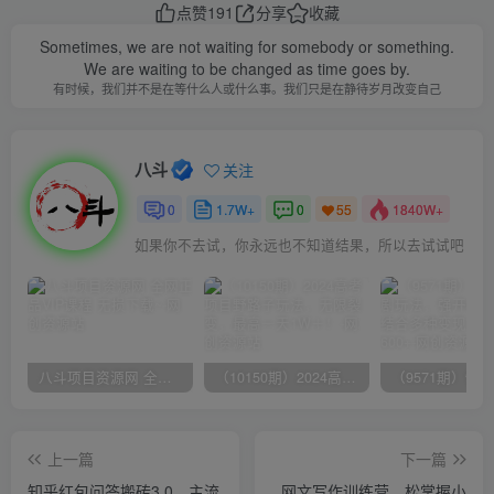
点赞
191
分享
收藏
Sometimes, we are not waiting for somebody or something.
We are waiting to be changed as time goes by.
有时候，我们并不是在等什么人或什么事。我们只是在静待岁月改变自己
八斗
关注
0
1.7W+
0
1840W+
55
如果你不去试，你永远也不知道结果，所以去试试吧
八斗项目资源网 全网正品VIP课程 无损下载~
（10150期）2024高考项目野路子玩法，无限裂变，最高一天1W＋！
上一篇
下一篇
知乎红包问答搬砖3.0，主流
网文写作训练营，松掌握小