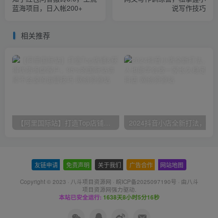
蓝海项目，日入帐200+
说写作技巧
相关推荐
【阿里国际站】打造Top店铺&获得优质询盘客户，​95%的国际站讲师不会说的运营技巧
友链申请
-
免责声明
-
关于我们
-
广告合作
-
网站地图
Copyright © 2023 ·
八斗项目资源网
·
皖ICP备2025097190号
· 由八斗
项目资源网
强力驱动.
本站已安全运行:
1638天8小时5分16秒