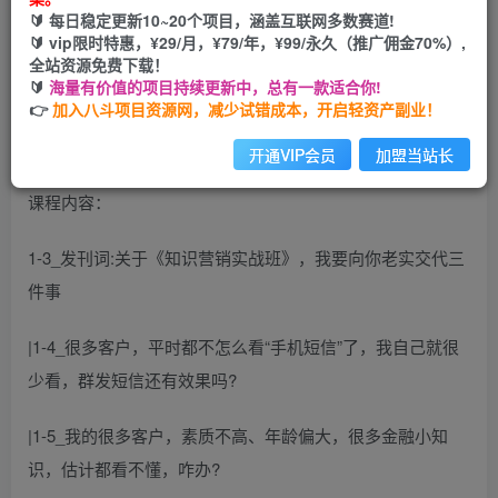
您当前未登录！建议登陆后购买，可保存购买订单
🔰 每日稳定更新10~20个项目，涵盖互联网多数赛道!
🔰 vip限时特惠，¥29/月，¥79/年，¥99/永久（推广佣金70%）,
全站资源免费下载！
知识营销训练营·实战班，从“知道”到“做到”
🔰
海量有价值的项目持续更新中，总有一款适合你!
👉
加入八斗项目资源网，减少试错成本，开启轻资产副业！
开通VIP会员
加盟当站长
课程内容：
1-3_发刊词:关于《知识营销实战班》，我要向你老实交代三
件事
|1-4_很多客户，平时都不怎么看“手机短信”了，我自己就很
少看，群发短信还有效果吗?
|1-5_我的很多客户，素质不高、年龄偏大，很多金融小知
识，估计都看不懂，咋办?