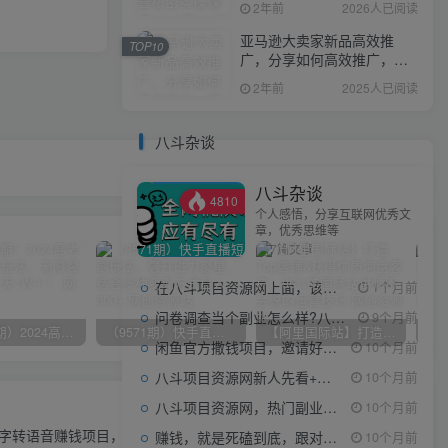
2年前
2026人已阅读
亚马逊大卖家新品高效推
TOP10
广，分享如何高效推广，打
造百万美金爆款单品
2年前
2025人已阅读
八斗杂谈
八斗杂谈
4810
个人感悟，分享互联网优秀文
章，优秀思维等
7篇文章
在八斗项目资源网上面，该看什么类型的赚钱项目
1个月前
问卷调查当个副业怎么样?八斗告诉你
9个月前
（10150期）2024高考项目野路子玩法，无限裂变，最高一天1W＋！
（9571期）快手直播短剧玩法，强开磁力聚星，结合多种变现方式日入600+
【阿里国际站】打造Top店铺&获得优质询盘客户，​95%的国际站讲师不会说的运营技巧
闲鱼官方撒钱项目，邀请好友领现金，单价1-8元，0成本可以当个小副业
10个月前
八斗项目资源网新人先看+领取【0撸小项目+互联网工具箱】
10个月前
下一篇
八斗项目资源网，热门副业项目任你选，每日持续更新
10个月前
字转语音赚钱项目，零成本零门槛轻松月收入10000+【视频+软件】
赚钱，就是死磕到底，跟对人做对事。
10个月前