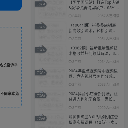
【阿里国际站】打造Top店铺
TOP4
&获得优质询盘客户，​95%的
国际站讲师不会说的运营技
2年前
2057人已阅读
巧
（10041期）拼多多店铺最
TOP5
新高效引流术，轻松引流
400+创业粉，精准日变现五
2年前
2051人已阅读
位数！
（9982期）最新批量混剪技
TOP6
术撸收益热门领域玩法，3分
钟一条原创视频，轻松日入
2年前
2034人已阅读
1000＋
站长投诉举
2024年盘点视频号中视频运
TOP7
营，盘点视频号创作分成计
划，快速过原创日入300+
2年前
2033人已阅读
2024抖音小店全新打法，让
您不同意本免
TOP8
普通人也能学会做一家长久
稳定赚钱的抖店
2年前
2029人已阅读
导师训练营3.0IP共创训练营
TOP9
私密实操课程（12节）-卖项
目的密码成功秘诀