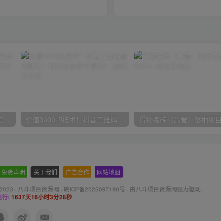
30天引爆同城流量，上万家实体店实战营销经验大佬手把手教你抖音同城实体店引流
价值3000的技术！抖音二维码直跳微信！站内无限发不违规！
免责声明
-
关于我们
-
广告合作
-
网站地图
 2023 ·
八斗项目资源网
·
皖ICP备2025097190号
· 由八斗
项目资源网
强力驱动.
行:
1637天16小时3分29秒