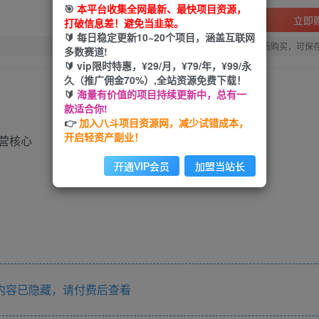
🎯
本平台收集全网最新、最快项目资源，
立即
打破信息差！避免当韭菜。
🔰 每日稳定更新10~20个项目，涵盖互联网
您当前未登录！建议登陆后购买，可保
多数赛道!
🔰 vip限时特惠，¥29/月，¥79/年，¥99/永
久（推广佣金70%）,全站资源免费下载！
🔰
海量有价值的项目持续更新中，总有一
款适合你!
👉
加入八斗项目资源网，减少试错成本，
开启轻资产副业！
营核心
开通VIP会员
加盟当站长
内容已隐藏，请付费后查看