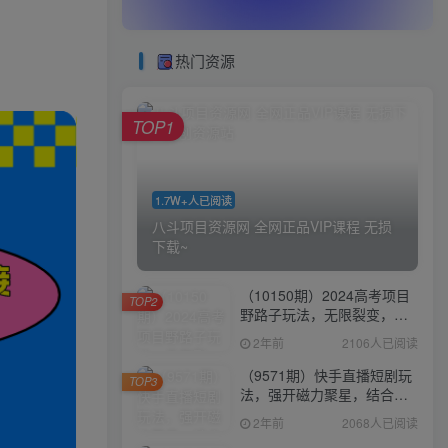
热门资源
TOP1
1.7W+人已阅读
八斗项目资源网 全网正品VIP课程 无损
下载~
（10150期）2024高考项目
TOP2
野路子玩法，无限裂变，最
高一天1W＋！
2年前
2106人已阅读
（9571期）快手直播短剧玩
TOP3
法，强开磁力聚星，结合多
种变现方式日入600+
2年前
2068人已阅读