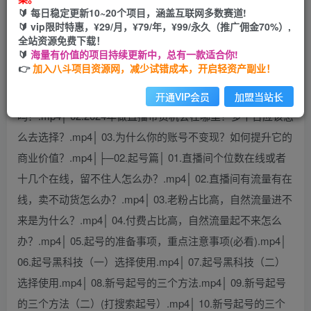
🔰 每日稳定更新10~20个项目，涵盖互联网多数赛道!
您当前未登录！建议登陆后购买，可保存购买订单
🔰 vip限时特惠，¥29/月，¥79/年，¥99/永久（推广佣金70%）,
全站资源免费下载！
🔰
海量有价值的项目持续更新中，总有一款适合你!
👉
加入八斗项目资源网，减少试错成本，开启轻资产副业！
课程目录：├─01.引言│ 01.2024年素人做直播带货还有机会
开通VIP会员
加盟当站长
吗？.mp4│ 02.2024年做直播带货机会在哪里？多平台应该怎
么去选择？.mp4│ 03.为什么你的账号不变现？如何提升它的
商业价值？.mp4│├─02.起号篇│ 01.直播间个位数在线或者
十几个在线，留不住人怎么办？.mp4│ 02.直播间有流量有在
线，卖不动货怎么办？.mp4│ 03.老粉占比高，自然流量进不
来是为什么？.mp4│ 04.付费占比高，自然流量起不来怎么
办？.mp4│ 05.起号的准备事项，重点注意事项(必看).mp4│
06.起号黑科技（一）选择使用.mp4│ 07.起号黑科技（二）
选择使用.mp4│ 08.新号起号的三个方法.mp4│ 09.新号起号
的三个方法（二）(打搜索起号）.mp4│ 10.新号起号的三个