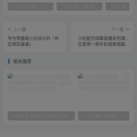
八斗项目资源网 全网正品VIP课程 无损下载~
（10150期）2024高考项目野路子玩法，无限裂变，最高一天1W＋！
上一篇
下一篇
专为零基础小白设计的「AI
小吃配方绿幕直播系列课，
应用实操课」
在家用一部手机或者电脑也
能创收（14节课）
相关推荐
2024年盘点视频号中视频运营，盘点视频号创作分成计划，快速过原创日入300+