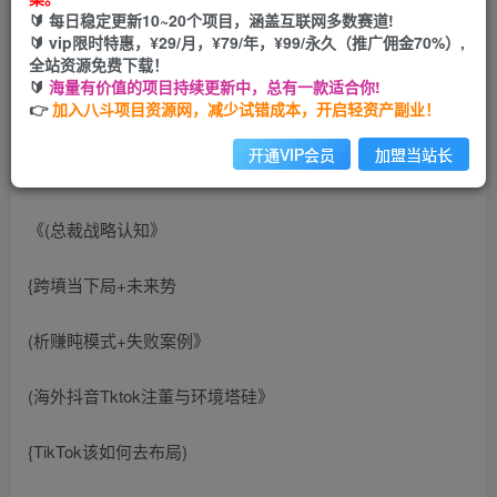
🔰 每日稳定更新10~20个项目，涵盖互联网多数赛道!
您当前未登录！建议登陆后购买，可保存购买订单
🔰 vip限时特惠，¥29/月，¥79/年，¥99/永久（推广佣金70%）,
全站资源免费下载！
🔰
海量有价值的项目持续更新中，总有一款适合你!
👉
加入八斗项目资源网，减少试错成本，开启轻资产副业！
开通VIP会员
加盟当站长
课程内容：
《(总裁战略认知》
{跨墳当下局+未来势
(析赚盹模式+失败案例》
(海外抖音Tktok注董与环境塔硅》
{TikTok该如何去布局)