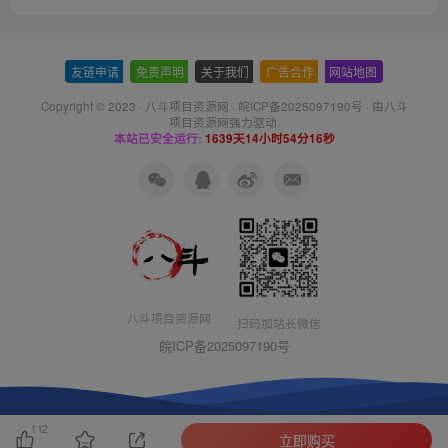
友链申请
-
免责声明
-
关于我们
-
广告合作
-
网站地图
Copyright © 2023 ·
八斗项目资源网
·
皖ICP备2025097190号
· 由八斗
项目资源网
强力驱动.
本站已安全运行:
1639天14小时54分16秒
八斗项目资源网
扫码加站长微信
皖ICP备2025097190号
112
立即购买