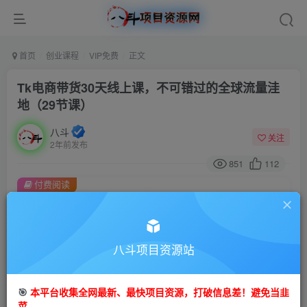
首页
创业课程
VIP免费
正文
Tk电商带货30天线上课，不可错过的全球流量洼
地（29节课）
八斗
关注
2年前发布
851
112
付费阅读
Tk电商带货30天线上课，不可错过的全球流量洼地（29节课）
此内容为付费阅读，请付费后查看
9.9
八斗项目资源站
99
金币
金币
免费
会员
🎯
本平台收集全网最新、最快项目资源，打破信息差！避免当韭
立即购买
菜。