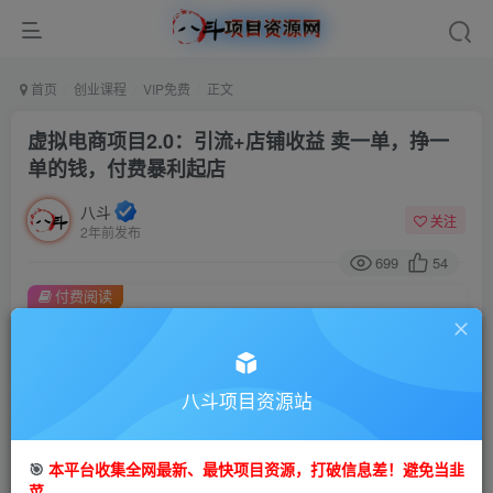
首页
创业课程
VIP免费
正文
虚拟电商项目2.0：引流+店铺收益 卖一单，挣一
单的钱，付费暴利起店
八斗
关注
2年前发布
699
54
付费阅读
虚拟电商项目2.0：引流+店铺收益 卖一单，挣一单的钱，付费暴利起店
此内容为付费阅读，请付费后查看
9.9
八斗项目资源站
99
金币
金币
免费
会员
🎯
本平台收集全网最新、最快项目资源，打破信息差！避免当韭
立即购买
菜。