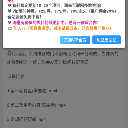
🔰 每日稳定更新10~20个项目，涵盖互联网多数赛道!
您当前未登录！建议登陆后购买，可保存购买订单
🔰 vip限时特惠，¥29/月，¥79/年，¥99/永久（推广佣金70%）,
全站资源免费下载！
🔰
海量有价值的项目持续更新中，总有一款适合你!
👉
加入八斗项目资源网，减少试错成本，开启轻资产副业！
开通VIP会员
加盟当站长
虚拟类目基本没有成本，也就是卖一单，挣一单的钱，付费
暴利起店。所谓赚钱的门道都是用时间来打通的，当你真的
能赚到钱的时候，你会发现时比间钱更重要。
课程目录
1 第一期复盘(需要看).mp4
2 第二期更新内容(需要看).mp4
3 避规问题更新.mp4