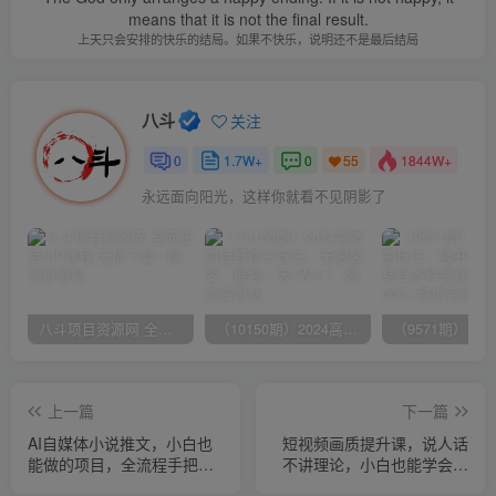
means that it is not the final result.
上天只会安排的快乐的结局。如果不快乐，说明还不是最后结局
八斗
关注
0
1.7W+
0
1844W+
55
永远面向阳光，这样你就看不见阴影了
八斗项目资源网 全网正品VIP课程 无损下载~
（10150期）2024高考项目野路子玩法，无限裂变，最高一天1W＋！
上一篇
下一篇
AI自媒体小说推文，小白也
短视频画质提升课，说人话
能做的项目，全流程手把手
不讲理论，小白也能学会的
教学！
技术课(无水印)