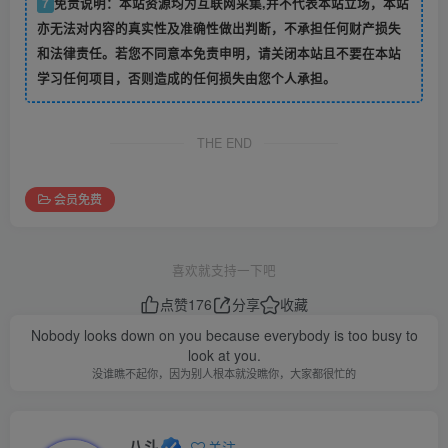
7
免责说明：本站资源均为互联网采集,并不代表本站立场，本站
亦无法对内容的真实性及准确性做出判断，不承担任何财产损失
和法律责任。若您不同意本免责申明，请关闭本站且不要在本站
学习任何项目，否则造成的任何损失由您个人承担。
THE END
会员免费
喜欢就支持一下吧
点赞
176
分享
收藏
Nobody looks down on you because everybody is too busy to
look at you.
没谁瞧不起你，因为别人根本就没瞧你，大家都很忙的
八斗
关注