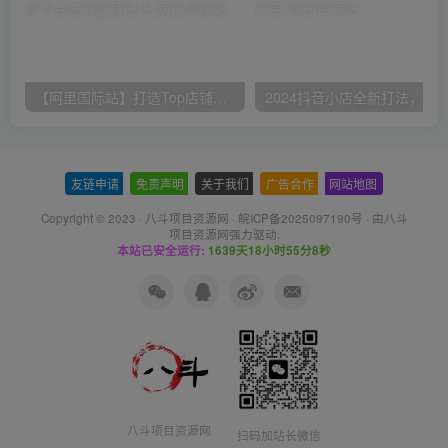
【阿里国际站】打造Top店铺&获得优质询盘客户，​95%的国际站讲师不会说的运营技巧
友链申请
-
免责声明
-
关于我们
-
广告合作
-
网站地图
Copyright © 2023 ·
八斗项目资源网
·
皖ICP备2025097190号
· 由八斗
项目资源网
强力驱动.
本站已安全运行:
1639天18小时55分9秒
八斗项目资源网
扫码加站长微信