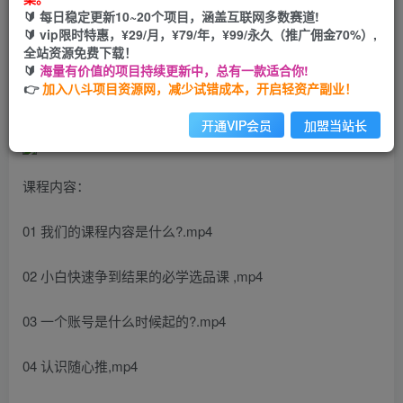
🔰 每日稳定更新10~20个项目，涵盖互联网多数赛道!
您当前未登录！建议登陆后购买，可保存购买订单
🔰 vip限时特惠，¥29/月，¥79/年，¥99/永久（推广佣金70%）,
全站资源免费下载！
🔰
海量有价值的项目持续更新中，总有一款适合你!
随心推爆单秘诀，短视频带货-超1个小目标的投放心得
👉
加入八斗项目资源网，减少试错成本，开启轻资产副业！
开通VIP会员
加盟当站长
课程内容：
01 我们的课程内容是什么?.mp4
02 小白快速争到结果的必学选品课 ,mp4
03 一个账号是什么时候起的?.mp4
04 认识随心推,mp4