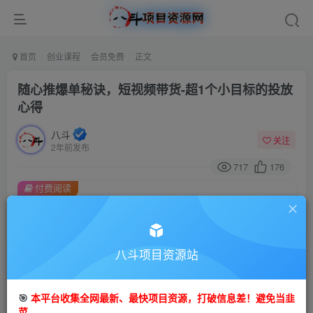
首页
创业课程
会员免费
正文
随心推爆单秘诀，短视频带货-超1个小目标的投放
心得
八斗
关注
2年前发布
717
176
付费阅读
随心推爆单秘诀，短视频带货-超1个小目标的投放心得
此内容为付费阅读，请付费后查看
9.9
八斗项目资源站
99
金币
金币
免费
会员
🎯
本平台收集全网最新、最快项目资源，打破信息差！避免当韭
立即购买
菜。