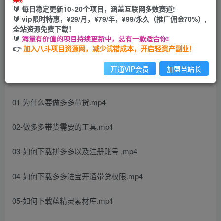
🔰 每日稳定更新10~20个项目，涵盖互联网多数赛道!
您当前未登录！建议登陆后购买，可保存购买订单
🔰 vip限时特惠，¥29/月，¥79/年，¥99/永久（推广佣金70%）,
全站资源免费下载！
🔰
海量有价值的项目持续更新中，总有一款适合你!
👉
加入八斗项目资源网，减少试错成本，开启轻资产副业！
开通VIP会员
加盟当站长
课程内容：
01-为什么要做多多带货.mp4
02-做多多带货需要的工具.mp4
03-如何下载拼多多以及注册账号 ,mp4
04-如何下载多多进宝开通带贷权限.mp4
05-如何下载蓝精灵素材库.mp4