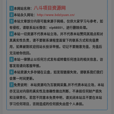
八斗项目资源网
1
本网站名称：
2
本站永久网址：
http://www.bdziyuan.cn/
3
本站文章部分内容可能来源于网络，仅供大家学习与参考，如
有侵权，请联系站长微信：vip68551，进行删除处理。
4
本站一切资源不代表本站立场，并不代表本站赞同其观点和对
其真实性负责，请不要联系课程里面留下的联系方式和充值费
用，如果被割欢迎找站长投诉举报。切记不要随意充值，充值后
无法给你找回。
5
本站一律禁止以任何方式发布或转载任何违法的相关信息，访
客发现请向客服举报。
6
本站资源大多存储在云盘，如发现链接失效，请联系我们我们
会第一时间更新。
7
免责说明：本站资源均为互联网采集,并不代表本站立场，本站
亦无法对内容的真实性及准确性做出判断，不承担任何财产损失
和法律责任。若您不同意本免责申明，请关闭本站且不要在本站
学习任何项目，否则造成的任何损失由您个人承担。