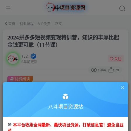
首页
创业课程
VIP免费
正文
2024拼多多短视频变现特训营，知识的丰厚比起
金钱更可靠（11节课）
八斗
关注
2年前更新
1944
79
付费阅读
2024拼多多短视频变现特训营，知识的丰厚比起金钱更可靠（11节课）
此内容为付费阅读，请付费后查看
9.9
八斗项目资源站
99
金币
金币
免费
会员
🎯
本平台收集全网最新、最快项目资源，打破信息差！避免当韭
立即购买
菜。