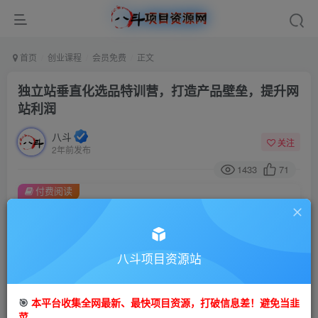
首页
创业课程
会员免费
正文
独立站垂直化选品特训营，打造产品壁垒，提升网
站利润
八斗
关注
2年前发布
1433
71
付费阅读
独立站垂直化选品特训营，打造产品壁垒，提升网站利润
此内容为付费阅读，请付费后查看
9.9
八斗项目资源站
99
金币
金币
免费
会员
🎯
本平台收集全网最新、最快项目资源，打破信息差！避免当韭
立即购买
菜。