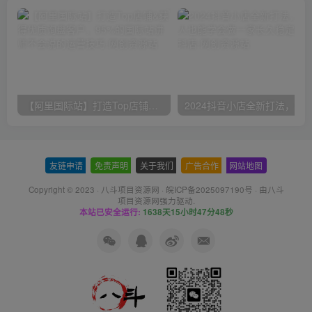
【阿里国际站】打造Top店铺&获得优质询盘客户，​95%的国际站讲师不会说的运营技巧
友链申请
-
免责声明
-
关于我们
-
广告合作
-
网站地图
Copyright © 2023 ·
八斗项目资源网
·
皖ICP备2025097190号
· 由八斗
项目资源网
强力驱动.
本站已安全运行:
1638天15小时47分48秒