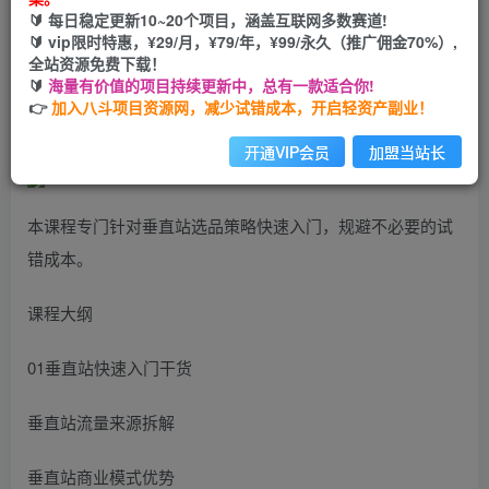
🔰 每日稳定更新10~20个项目，涵盖互联网多数赛道!
您当前未登录！建议登陆后购买，可保存购买订单
🔰 vip限时特惠，¥29/月，¥79/年，¥99/永久（推广佣金70%）,
全站资源免费下载！
🔰
海量有价值的项目持续更新中，总有一款适合你!
独立站垂直化选品特训营，打造产品壁垒，提升网站利润
👉
加入八斗项目资源网，减少试错成本，开启轻资产副业！
开通VIP会员
加盟当站长
本课程专门针对垂直站选品策略快速入门，规避不必要的试
错成本。
课程大纲
01垂直站快速入门干货
垂直站流量来源拆解
垂直站商业模式优势