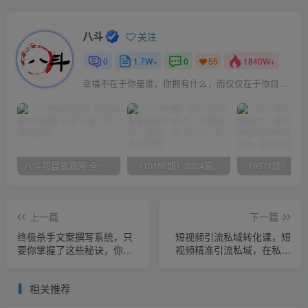
八斗
关注
0
1.7W+
0
1840W+
55
幸福不在于你是谁，你拥有什么，而仅仅在于你自己怎么看待
八斗项目资源网 全网正品VIP课程 无损下载~
（10150期）2024高考项目野路子玩法，无限裂变，最高一天1W＋！
上一篇
下一篇
终极杀手文案撰写系统，只
短视频引流私域转化课，短
要你掌握了这些秘诀，你可
视频精准引流私域，在私域
以在沙漠里卖沙子
高效转化
相关推荐