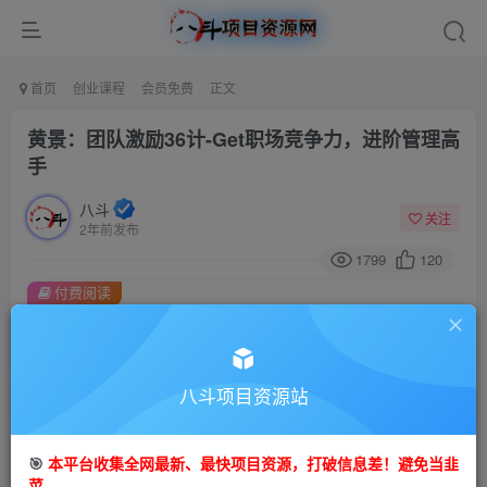
首页
创业课程
会员免费
正文
黄景：团队激励36计-Get职场竞争力，进阶管理高
手
八斗
关注
2年前发布
1799
120
付费阅读
黄景：团队激励36计-Get职场竞争力，进阶管理高手
此内容为付费阅读，请付费后查看
9.9
八斗项目资源站
99
金币
金币
免费
会员
🎯
本平台收集全网最新、最快项目资源，打破信息差！避免当韭
立即购买
菜。