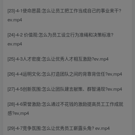
[23]-4-1使命愿晨:怎么让员工把工作当成自己的事业来干?
ev.mp4
[24]-4-2 价值观:怎么为员工设立行为准绳和决策标准?
ev.mp4
[25]-4-3人才密度:怎么让优秀人才相互激励?ev.mp4
[26]-4-4运明文化:怎么打造团队之间的背靠背信任?ev,mp4
[27]-4-5创新氛围:怎么让团队建言献策、群智涌现?ev.mp4
[28]-4-6荣誉激励:怎么通过不花钱的激励提高员工工作成就
感?ev,mp4
[29]-4-7竞争氛围:怎么让优秀员工嶄露头角? ev.mp4