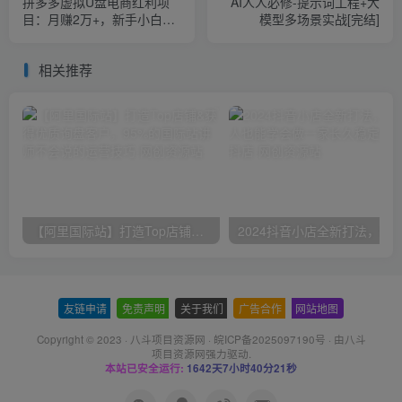
拼多多虚拟U盘电商红利项
AI人人必修-提示词工程+大
目：月赚2万+，新手小白也
模型多场景实战[完结]
能玩
相关推荐
【阿里国际站】打造Top店铺&获得优质询盘客户，​95%的国际站讲师不会说的运营技巧
友链申请
-
免责声明
-
关于我们
-
广告合作
-
网站地图
Copyright © 2023 ·
八斗项目资源网
·
皖ICP备2025097190号
· 由八斗
项目资源网
强力驱动.
本站已安全运行:
1642天7小时40分22秒