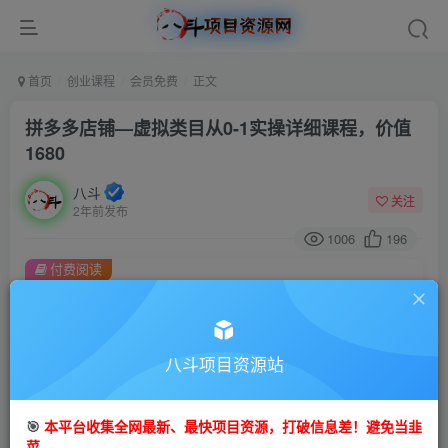
首页
创业课程
会员免费
正文
拼多多店铺—虚拟类目从0-1实操详细课程，价值
1680
八斗
关注
2年前发布
1006
196
付费阅读
拼多多店铺—虚拟类目从0-1实操详细课程，价值1680
此内容为付费阅读，请付费后查看
9.9
八斗项目资源站
99
金币
金币
免费
会员
🎯
本平台收集全网最新、最快项目资源，打破信息差！避免当韭
立即购买
菜。