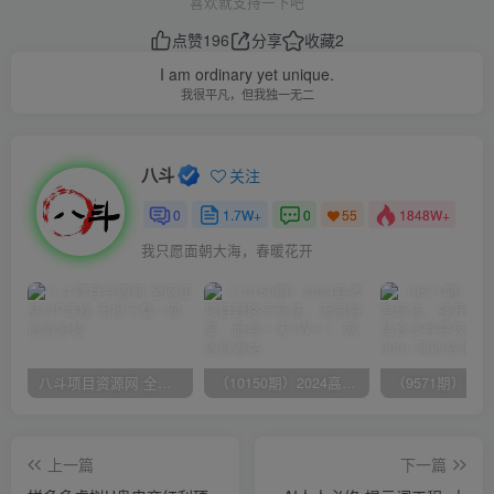
喜欢就支持一下吧
点赞
196
分享
收藏
2
I am ordinary yet unique.
我很平凡，但我独一无二
八斗
关注
0
1.7W+
0
1848W+
55
我只愿面朝大海，春暖花开
八斗项目资源网 全网正品VIP课程 无损下载~
（10150期）2024高考项目野路子玩法，无限裂变，最高一天1W＋！
上一篇
下一篇