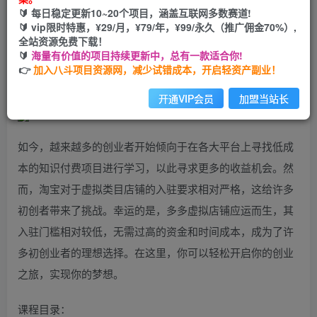
🔰 每日稳定更新10~20个项目，涵盖互联网多数赛道!
您当前未登录！建议登陆后购买，可保存购买订单
🔰 vip限时特惠，¥29/月，¥79/年，¥99/永久（推广佣金70%）,
全站资源免费下载！
🔰
海量有价值的项目持续更新中，总有一款适合你!
拼多多店铺—虚拟类目从0-1实操详细课程，价值1680
👉
加入八斗项目资源网，减少试错成本，开启轻资产副业！
开通VIP会员
加盟当站长
如今，越来越多的创业者开始倾向于在各大平台上寻找低成
本的知识付费项目进行学习，以此寻求更多的收益机会。然
而，淘宝对于虚拟类目店铺的入驻要求相对严格，这给许多
初创者带来了挑战。幸运的是，多多虚拟店铺应运而生，其
入驻门槛相对较低，无需过高的资金和时间成本，成为了许
多初创业者的理想选择。在这里，你可以轻松开启你的创业
之旅，实现你的梦想。
课程目录：