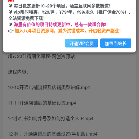
🔰 每日稳定更新10~20个项目，涵盖互联网多数赛道!
您当前未登录！建议登陆后购买，可保存购买订单
🔰 vip限时特惠，¥29/月，¥79/年，¥99/永久（推广佣金70%）,
全站资源免费下载！
🔰
海量有价值的项目持续更新中，总有一款适合你!
👉
加入八斗项目资源网，减少试错成本，开启轻资产副业！
开通VIP会员
加盟当站长
课程内容：
10-10开通店铺流程及店铺类型讲解.mp4
11-11开通店铺后的基础设置.mp4
1-1小红书如何养号及如何打造个人IP.mp4
12-补：开通店铺后的基础设置(手机版).mp4