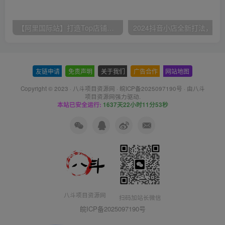
【阿里国际站】打造Top店铺&获得优质询盘客户，​95%的国际站讲师不会说的运营技巧
友链申请
-
免责声明
-
关于我们
-
广告合作
-
网站地图
Copyright © 2023 ·
八斗项目资源网
·
皖ICP备2025097190号
· 由八斗
项目资源网
强力驱动.
本站已安全运行:
1637天22小时11分53秒
八斗项目资源网
扫码加站长微信
皖ICP备2025097190号