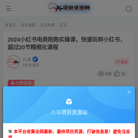
首页
创业课程
会员免费
正文
2024小红书电商陪跑实操课，快速玩转小红书，
超过20节精细化课程
八斗
关注
2年前更新
828
52
付费资源
2024小红书电商陪跑实操课，快速玩转小红书，超过20节精细化课程
此内容为付费资源，请付费后查看
9.9
限时特惠
八斗项目资源站
99
金币
金币
免费
会员
🎯
本平台收集全网最新、最快项目资源，打破信息差！避免当韭
立即购买
菜。