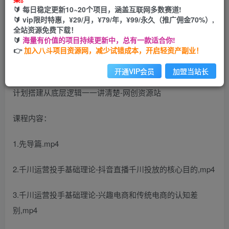
🔰 每日稳定更新10~20个项目，涵盖互联网多数赛道!
您当前未登录！建议登陆后购买，可保存购买订单
🔰 vip限时特惠，¥29/月，¥79/年，¥99/永久（推广佣金70%）,
全站资源免费下载！
🔰
海量有价值的项目持续更新中，总有一款适合你!
👉
加入八斗项目资源网，减少试错成本，开启轻资产副业！
开通VIP会员
加盟当站长
课程内容：
1.先导篇.mp4
2.千川运营投手基础理论-抖音直播千川投放的核心目的,mp4
3.千川运营投手基础理论-兴趣电商和传统电商的认知差
别,mp4