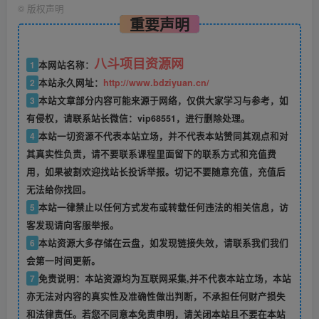
©
版权声明
重要声明
八斗项目资源网
1
本网站名称：
2
本站永久网址：
http://www.bdziyuan.cn/
3
本站文章部分内容可能来源于网络，仅供大家学习与参考，如
有侵权，请联系站长微信：vip68551，进行删除处理。
4
本站一切资源不代表本站立场，并不代表本站赞同其观点和对
其真实性负责，请不要联系课程里面留下的联系方式和充值费
用，如果被割欢迎找站长投诉举报。切记不要随意充值，充值后
无法给你找回。
5
本站一律禁止以任何方式发布或转载任何违法的相关信息，访
客发现请向客服举报。
6
本站资源大多存储在云盘，如发现链接失效，请联系我们我们
会第一时间更新。
7
免责说明：本站资源均为互联网采集,并不代表本站立场，本站
亦无法对内容的真实性及准确性做出判断，不承担任何财产损失
和法律责任。若您不同意本免责申明，请关闭本站且不要在本站