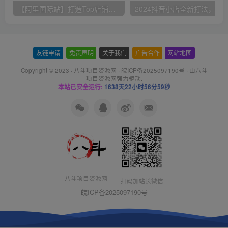
【阿里国际站】打造Top店铺&获得优质询盘客户，​95%的国际站讲师不会说的运营技巧
友链申请
-
免责声明
-
关于我们
-
广告合作
-
网站地图
Copyright © 2023 ·
八斗项目资源网
·
皖ICP备2025097190号
· 由八斗
项目资源网
强力驱动.
本站已安全运行:
1638天22小时56分59秒
八斗项目资源网
扫码加站长微信
皖ICP备2025097190号