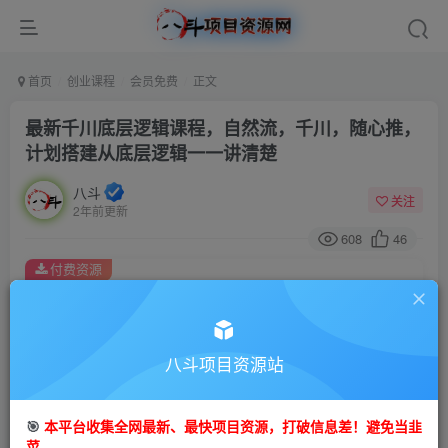
首页
创业课程
会员免费
正文
最新千川底层逻辑课程，自然流，千川，随心推，
计划搭建从底层逻辑一一讲清楚
八斗
关注
2年前更新
608
46
付费资源
最新千川底层逻辑课程，自然流，千川，随心推，计划搭建从底层逻辑一一讲清楚
此内容为付费资源，请付费后查看
9.9
限时特惠
八斗项目资源站
99
金币
金币
免费
会员
🎯
本平台收集全网最新、最快项目资源，打破信息差！避免当韭
立即购买
菜。