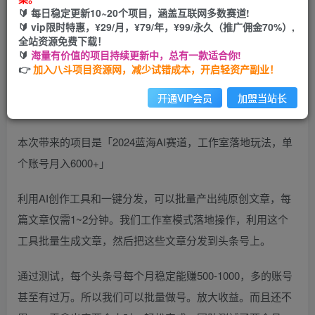
您当前未登录！建议登陆后购买，可保存购买订单
🔰 每日稳定更新10~20个项目，涵盖互联网多数赛道!
🔰 vip限时特惠，¥29/月，¥79/年，¥99/永久（推广佣金70%）,
全站资源免费下载！
🔰
海量有价值的项目持续更新中，总有一款适合你!
👉
加入八斗项目资源网，减少试错成本，开启轻资产副业！
开通VIP会员
加盟当站长
本次带来的项目是「2024蓝海AI赛道，工作室落地玩法，单
个账号月入6000+」
利用AI创作工具和一键分发，可以批量产出纯原创文章，每
篇文章仅需1~2分钟。我们工作室模式落地操作，利用这个
工具批量生成文章，然后把这些文章分发到头条号上。
通过测试，每个头条号每个月稳定能赚500-1000，多的账号
甚至有过万。所以我们可以批量做号。放大收益。而且还不