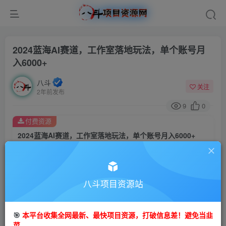
2024蓝海AI赛道，工作室落地玩法，单个账号月
入6000+
八斗
关注
2年前发布
9
0
付费资源
2024蓝海AI赛道，工作室落地玩法，单个账号月入6000+
此内容为付费资源，请付费后查看
9.9
限时特惠
99
金币
金币
八斗项目资源站
免费
会员
立即购买
🎯
本平台收集全网最新、最快项目资源，打破信息差！避免当韭
菜。