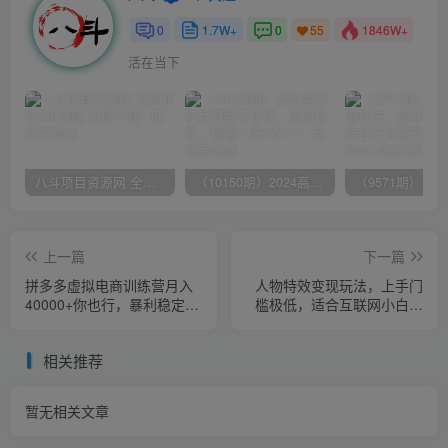
0
1.7W+
0
1846W+
55
活在当下
八斗项目资源网 全网正品VIP课程 无损下载~
（10150期）2024高考项目野路子玩法，无限裂变，最高一天1W＋！
上一篇
下一篇
拼多多虚拟电商训练营月入
人物特效变现玩法，上手门
40000+你也行，暴利稳定长
槛极低，适合互联网小白们
久，副业首选
上手操作的第一个互联网项
目
相关推荐
暂无相关文章