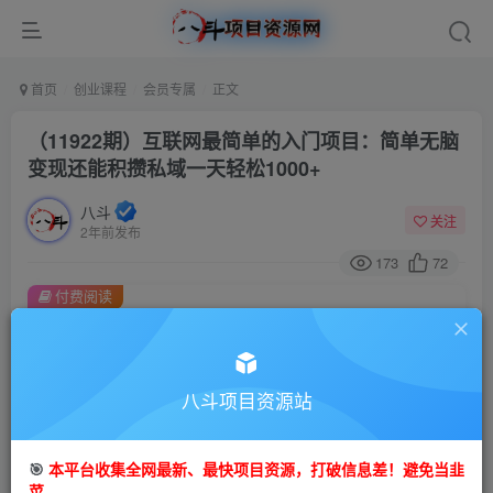
首页
创业课程
会员专属
正文
（11922期）互联网最简单的入门项目：简单无脑
变现还能积攒私域一天轻松1000+
八斗
关注
2年前发布
173
72
付费阅读
（11922期）互联网最简单的入门项目：简单无脑变现还能积攒私域一天轻松1000+
此内容为付费阅读，请付费后查看
会员专属资源
八斗项目资源站
免费
会员
🎯
本平台收集全网最新、最快项目资源，打破信息差！避免当韭
您暂无购买权限，请先开通会员
菜。