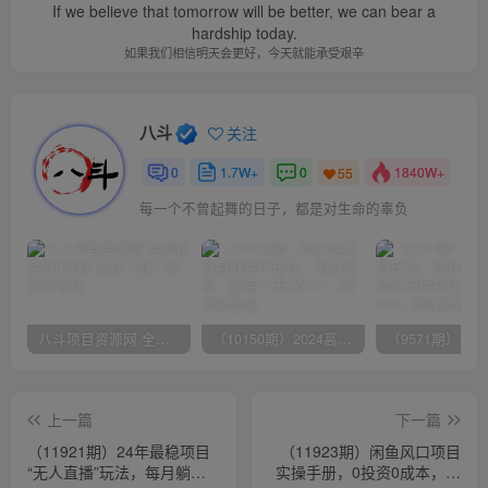
If we believe that tomorrow will be better, we can bear a
hardship today.
如果我们相信明天会更好，今天就能承受艰辛
八斗
关注
0
1.7W+
0
1840W+
55
每一个不曾起舞的日子，都是对生命的辜负
八斗项目资源网 全网正品VIP课程 无损下载~
（10150期）2024高考项目野路子玩法，无限裂变，最高一天1W＋！
上一篇
下一篇
（11921期）24年最稳项目
（11923期）闲鱼风口项目
“无人直播”玩法，每月躺赚
实操手册，0投资0成本，让