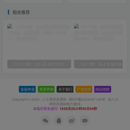
6000+，有手就会，新手福
你做到，月入过万，新手可
音
做
相关推荐
（10150期）2024高考项目野路子玩法，无限裂变，最高一天1W＋！
友链申请
-
免责声明
-
关于我们
-
广告合作
-
网站地图
Copyright © 2023 ·
八斗项目资源网
·
皖ICP备2025097190号
· 由八斗
项目资源网
强力驱动.
本站已安全运行:
1638天20小时45分45秒