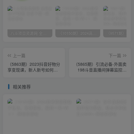
八斗项目资源网 全网正品VIP课程 无损下载~
（10150期）2024高考项目野路子玩法，无限裂变，最高一天1W＋！
上一篇
下一篇
（5863期）2023抖音好物分
（5865期）引流必备-外面卖
享变现课，新人新号如何快
198斗音直播间弹幕监控脚
速起号
本 精准采集快速截流【脚本
+教程】
相关推荐