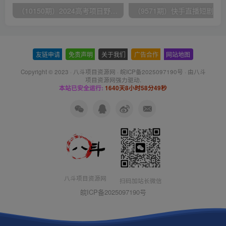
（10150期）2024高考项目野路子玩法，无限裂变，最高一天1W＋！
友链申请
-
免责声明
-
关于我们
-
广告合作
-
网站地图
Copyright © 2023 ·
八斗项目资源网
·
皖ICP备2025097190号
· 由八斗
项目资源网
强力驱动.
本站已安全运行:
1640天8小时58分49秒
八斗项目资源网
扫码加站长微信
皖ICP备2025097190号