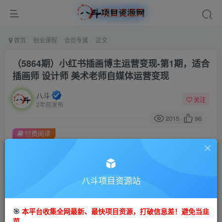
首页
创业课程
会员专属
正文
（5864期）小红书插画博主运营变现-第1期，适合
插画师 设计师 美术老师自媒体运营变现
八斗
关注
2年前发布
2015
96
付费阅读
（5864期）小红书插画博主运营变现-第1期，适合插画师 设计师 美术老师自媒体运营变现
此内容为付费阅读，请付费后查看
会员专属资源
八斗项目资源站
免费
会员
🎯
本平台收集全网最新、最快项目资源，打破信息差！避免当韭
您暂无购买权限，请先开通会员
菜。