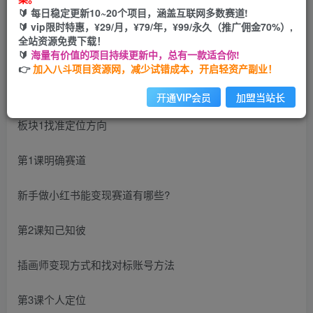
🔰 每日稳定更新10~20个项目，涵盖互联网多数赛道!
开通会员
🔰 vip限时特惠，¥29/月，¥79/年，¥99/永久（推广佣金70%）,
全站资源免费下载！
🔰
海量有价值的项目持续更新中，总有一款适合你!
👉
加入八斗项目资源网，减少试错成本，开启轻资产副业！
课程安排
开通VIP会员
加盟当站长
板块1找准定位方向
第1课明确赛道
新手做小红书能变现赛道有哪些?
第2课知己知彼
插画师变现方式和找对标账号方法
第3课个人定位