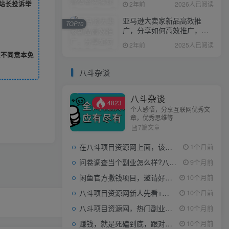
站长投诉举
2年前
2026人已阅读
亚马逊大卖家新品高效推
TOP10
广，分享如何高效推广，打
造百万美金爆款单品
2年前
2025人已阅读
您不同意本免
八斗杂谈
八斗杂谈
4823
个人感悟，分享互联网优秀文
章，优秀思维等
7篇文章
在八斗项目资源网上面，该看什么类型的赚钱项目
1个月前
问卷调查当个副业怎么样?八斗告诉你
9个月前
闲鱼官方撒钱项目，邀请好友领现金，单价1-8元，0成本可以当个小副业
10个月前
八斗项目资源网新人先看+领取【0撸小项目+互联网工具箱】
10个月前
八斗项目资源网，热门副业项目任你选，每日持续更新
10个月前
赚钱，就是死磕到底，跟对人做对事。
10个月前