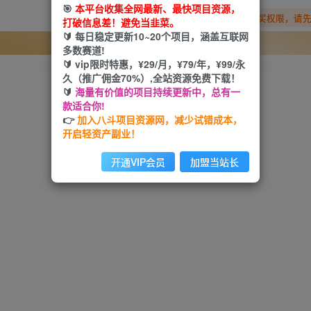
🎯
本平台收集全网最新、最快项目资源，
您暂无购买权限，请
打破信息差！避免当韭菜。
🔰 每日稳定更新10~20个项目，涵盖互联网
开通会员
多数赛道!
🔰 vip限时特惠，¥29/月，¥79/年，¥99/永
久（推广佣金70%）,全站资源免费下载！
🔰
海量有价值的项目持续更新中，总有一
款适合你!
👉
加入八斗项目资源网，减少试错成本，
开启轻资产副业！
开通VIP会员
加盟当站长