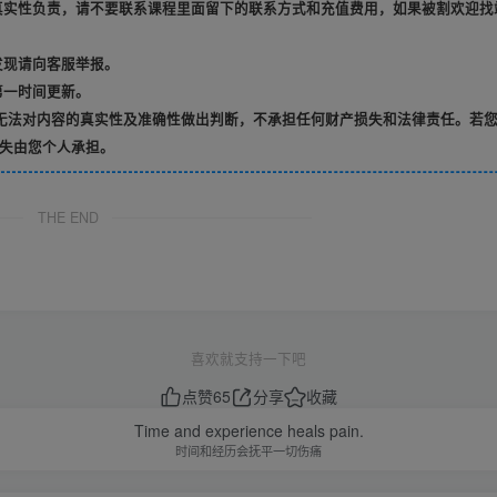
真实性负责，请不要联系课程里面留下的联系方式和充值费用，如果被割欢迎找
发现请向客服举报。
第一时间更新。
无法对内容的真实性及准确性做出判断，不承担任何财产损失和法律责任。若
失由您个人承担。
THE END
喜欢就支持一下吧
点赞
65
分享
收藏
Time and experience heals pain.
时间和经历会抚平一切伤痛