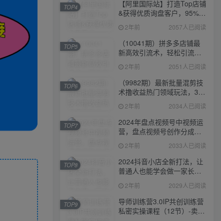
【阿里国际站】打造Top店铺
TOP4
&获得优质询盘客户，​95%的
国际站讲师不会说的运营技
2年前
2057人已阅读
巧
（10041期）拼多多店铺最
TOP5
新高效引流术，轻松引流
400+创业粉，精准日变现五
2年前
2051人已阅读
位数！
（9982期）最新批量混剪技
TOP6
术撸收益热门领域玩法，3分
钟一条原创视频，轻松日入
2年前
2034人已阅读
1000＋
2024年盘点视频号中视频运
TOP7
营，盘点视频号创作分成计
划，快速过原创日入300+
2年前
2033人已阅读
2024抖音小店全新打法，让
TOP8
普通人也能学会做一家长久
稳定赚钱的抖店
2年前
2029人已阅读
导师训练营3.0IP共创训练营
TOP9
私密实操课程（12节）-卖项
目的密码成功秘诀