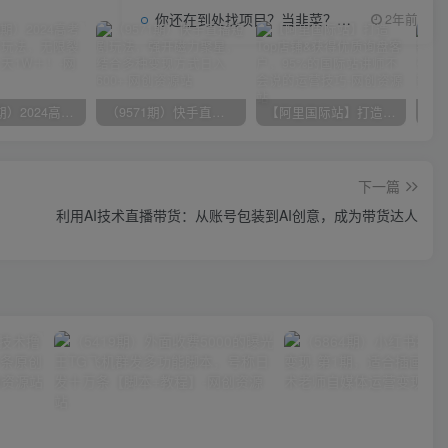
你还在到处找项目？当韭菜？我靠项目资源网也能月如过万。
2年前
（10150期）2024高考项目野路子玩法，无限裂变，最高一天1W＋！
（9571期）快手直播短剧玩法，强开磁力聚星，结合多种变现方式日入600+
【阿里国际站】打造Top店铺&获得优质询盘客户，​95%的国际站讲师不会说的运营技巧
下一篇
利用AI技术直播带货：从账号包装到AI创意，成为带货达人