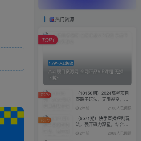
热门资源
TOP1
1.7W+人已阅读
八斗项目资源网 全网正品VIP课程 无损
下载~
（10150期）2024高考项目
TOP2
野路子玩法，无限裂变，最
高一天1W＋！
2年前
2106人已阅读
（9571期）快手直播短剧玩
TOP3
法，强开磁力聚星，结合多
种变现方式日入600+
2年前
2068人已阅读