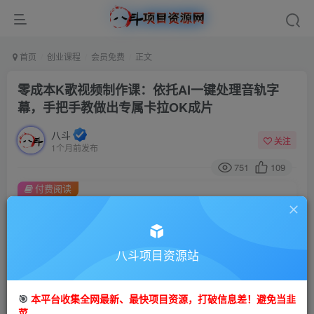
首页
创业课程
会员免费
正文
零成本K歌视频制作课：依托AI一键处理音轨字
幕，手把手教做出专属卡拉OK成片
八斗
关注
1个月前发布
751
109
付费阅读
零成本K歌视频制作课：依托AI一键处理音轨字幕，手把手教做出专属卡拉OK成片
此内容为付费阅读，请付费后查看
9.9
八斗项目资源站
99
金币
金币
免费
会员
🎯
本平台收集全网最新、最快项目资源，打破信息差！避免当韭
立即购买
菜。