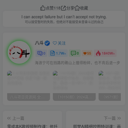
点赞
118
分享
收藏
I can accept failure but I can’t accept not trying.
可以接受暂时的失败，但绝对不能接受未曾奋斗过的自己
八斗
关注
0
1.7W+
0
1840W+
55
海浪宁可在挡路的礁山上撞得粉碎，也不肯后退一步
八斗项目资源网 全网正品VIP课程 无损下载~
（10150期）2024高考项目野路子玩法，无限裂变，最高一天1W＋！
上一篇
下一篇
零成本K歌视频制作课：依托
即梦AI精细控图特训课：画