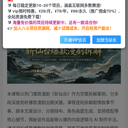
🔰 每日稳定更新10~20个项目，涵盖互联网多数赛道!
您当前未登录！建议登陆后购买，可保存购买订单
🔰 vip限时特惠，¥29/月，¥79/年，¥99/永久（推广佣金70%）,
全站资源免费下载！
🔰
海量有价值的项目持续更新中，总有一款适合你!
👉
加入八斗项目资源网，减少试错成本，开启轻资产副业！
开通VIP会员
加盟当站长
本课程以热门爆款漫剧《斩仙台》作为完整拆解案例，分多
段深度剖析爆款漫剧出圈关键。课程逐段拆解剧情叙事节
奏、脚本文案设计、分镜排布、角色画面生成、音频搭配等
核心细节，揭秘该作品能够火爆的内容逻辑与 AI 制作手法。
通过对标成熟爆款的创作思路，提炼可直接复用的制作模板