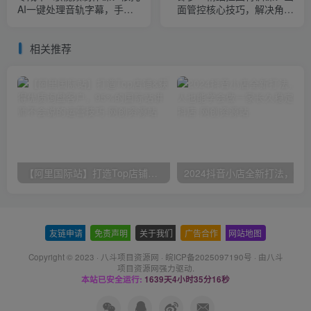
AI一键处理音轨字幕，手把
面管控核心技巧，解决角色
手教做出专属卡拉OK成片
构图风格等全维度出图难题
相关推荐
【阿里国际站】打造Top店铺&获得优质询盘客户，​95%的国际站讲师不会说的运营技巧
友链申请
-
免责声明
-
关于我们
-
广告合作
-
网站地图
Copyright © 2023 ·
八斗项目资源网
·
皖ICP备2025097190号
· 由八斗
项目资源网
强力驱动.
本站已安全运行:
1639天4小时35分16秒