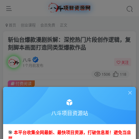
首页
创业课程
会员免费
正文
斩仙台爆款漫剧拆解：深挖热门片段创作逻辑，复
刻脚本画面打造同类型爆款作品
八斗
关注
1个月前发布
1506
118
付费阅读
斩仙台爆款漫剧拆解：深挖热门片段创作逻辑，复刻脚本画面打造同类型爆款作品
此内容为付费阅读，请付费后查看
9.9
八斗项目资源站
99
金币
金币
免费
会员
🎯
本平台收集全网最新、最快项目资源，打破信息差！避免当韭
立即购买
菜。