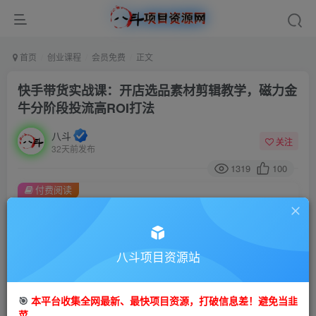
首页
创业课程
会员免费
正文
快手带货实战课：开店选品素材剪辑教学，磁力金
牛分阶段投流高ROI打法
八斗
关注
32天前发布
1319
100
付费阅读
快手带货实战课：开店选品素材剪辑教学，磁力金牛分阶段投流高ROI打法
此内容为付费阅读，请付费后查看
9.9
八斗项目资源站
99
金币
金币
免费
会员
🎯
本平台收集全网最新、最快项目资源，打破信息差！避免当韭
立即购买
菜。