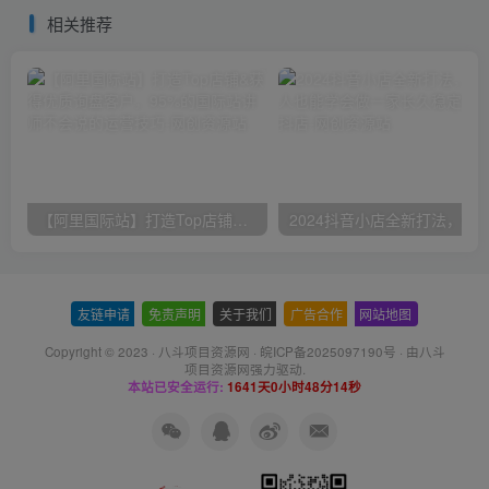
高效出单
相关推荐
【阿里国际站】打造Top店铺&获得优质询盘客户，​95%的国际站讲师不会说的运营技巧
友链申请
-
免责声明
-
关于我们
-
广告合作
-
网站地图
Copyright © 2023 ·
八斗项目资源网
·
皖ICP备2025097190号
· 由八斗
项目资源网
强力驱动.
本站已安全运行:
1641天0小时48分14秒