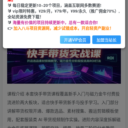
🔰 每日稳定更新10~20个项目，涵盖互联网多数赛道!
您当前未登录！建议登陆后购买，可保存购买订单
🔰 vip限时特惠，¥29/月，¥79/年，¥99/永久（推广佣金70%）,
全站资源免费下载！
🔰
海量有价值的项目持续更新中，总有一款适合你!
👉
加入八斗项目资源网，减少试错成本，开启轻资产副业！
开通VIP会员
加盟当站长
课程介绍 本套快手带货课程覆盖新手入门与磁力金牛付费投
流进阶两大板块，适合快手带货新手与投手学习。入门部分
讲解带货权限开通、爆款选品、素材搜集、搬运剪辑模板使
用，配套服装类 AI 带货视频制作实操。进阶内容深度拆解磁
力金牛底层逻辑，按照启动、增量、放量三阶段分步教学，