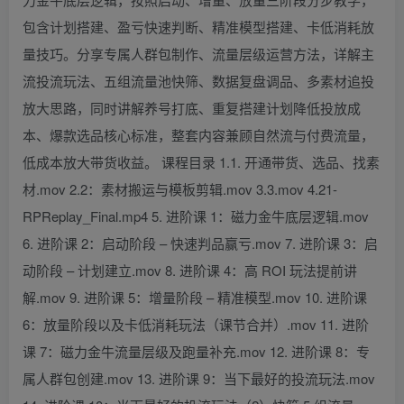
包含计划搭建、盈亏快速判断、精准模型搭建、卡低消耗放
量技巧。分享专属人群包制作、流量层级运营方法，详解主
流投流玩法、五组流量池快筛、数据复盘调品、多素材追投
放大思路，同时讲解养号打底、重复搭建计划降低投放成
本、爆款选品核心标准，整套内容兼顾自然流与付费流量，
低成本放大带货收益。 课程目录 1.1. 开通带货、选品、找素
材.mov 2.2：素材搬运与模板剪辑.mov 3.3.mov 4.21-
RPReplay_Final.mp4 5. 进阶课 1：磁力金牛底层逻辑.mov
6. 进阶课 2：启动阶段 – 快速判品赢亏.mov 7. 进阶课 3：启
动阶段 – 计划建立.mov 8. 进阶课 4：高 ROI 玩法提前讲
解.mov 9. 进阶课 5：增量阶段 – 精准模型.mov 10. 进阶课
6：放量阶段以及卡低消耗玩法（课节合并）.mov 11. 进阶
课 7：磁力金牛流量层级及跑量补充.mov 12. 进阶课 8：专
属人群包创建.mov 13. 进阶课 9：当下最好的投流玩法.mov