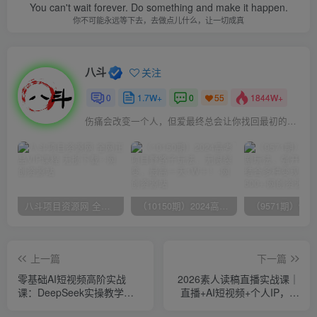
You can't wait forever. Do something and make it happen.
你不可能永远等下去，去做点儿什么，让一切成真
八斗
关注
0
1.7W+
0
1844W+
55
伤痛会改变一个人，但爱最终总会让你找回最初的自己
八斗项目资源网 全网正品VIP课程 无损下载~
（10150期）2024高考项目野路子玩法，无限裂变，最高一天1W＋！
上一篇
下一篇
零基础AI短视频高阶实战
2026素人读稿直播实战课｜
课：DeepSeek实操教学，
直播+AI短视频+个人IP，让
多平台AI视频模板批量制作
你对着稿子也能流畅开播、