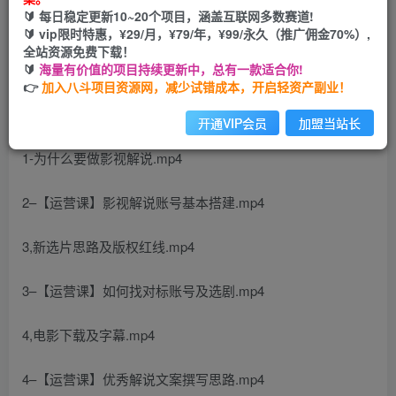
🔰 每日稳定更新10~20个项目，涵盖互联网多数赛道!
开通会员
🔰 vip限时特惠，¥29/月，¥79/年，¥99/永久（推广佣金70%）,
全站资源免费下载！
🔰
海量有价值的项目持续更新中，总有一款适合你!
👉
加入八斗项目资源网，减少试错成本，开启轻资产副业！
课程目录：
开通VIP会员
加盟当站长
1-为什么要做影视解说.mp4
2–【运营课】影视解说账号基本搭建.mp4
3,新选片思路及版权红线.mp4
3–【运营课】如何找对标账号及选剧.mp4
4,电影下载及字幕.mp4
4–【运营课】优秀解说文案撰写思路.mp4