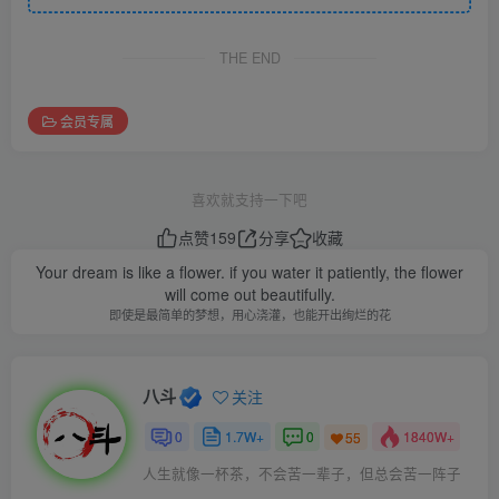
THE END
会员专属
喜欢就支持一下吧
点赞
159
分享
收藏
Your dream is like a flower. if you water it patiently, the flower
will come out beautifully.
即使是最简单的梦想，用心浇灌，也能开出绚烂的花
八斗
关注
0
1.7W+
0
1840W+
55
人生就像一杯茶，不会苦一辈子，但总会苦一阵子