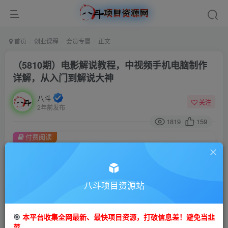
首页
创业课程
会员专属
正文
（5810期）电影解说教程，中视频手机电脑制作
详解，从入门到解说大神
八斗
关注
2年前发布
1819
159
付费阅读
（5810期）电影解说教程，中视频手机电脑制作详解，从入门到解说大神
此内容为付费阅读，请付费后查看
会员专属资源
八斗项目资源站
免费
会员
🎯
本平台收集全网最新、最快项目资源，打破信息差！避免当韭
您暂无购买权限，请先开通会员
菜。