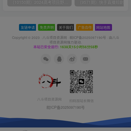
（10150期）2024高考项目野路子玩法，无限裂变，最高一天1W＋！
友链申请
-
免责声明
-
关于我们
-
广告合作
-
网站地图
Copyright © 2023 ·
八斗项目资源网
·
皖ICP备2025097190号
· 由八斗
项目资源网
强力驱动.
本站已安全运行:
1638天15小时56分59秒
八斗项目资源网
扫码加站长微信
皖ICP备2025097190号