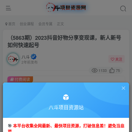
首页
创业课程
会员专属
正文
（5863期）2023抖音好物分享变现课，新人新号
如何快速起号
八斗
关注
2年前发布
1133
75
付费阅读
（5863期）2023抖音好物分享变现课，新人新号如何快速起号
此内容为付费阅读，请付费后查看
会员专属资源
八斗项目资源站
免费
会员
🎯
本平台收集全网最新、最快项目资源，打破信息差！避免当韭
您暂无购买权限，请先开通会员
菜。