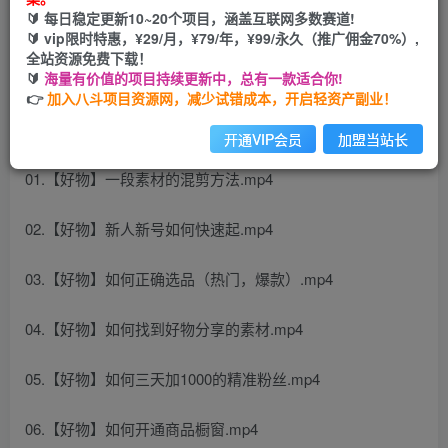
🔰 每日稳定更新10~20个项目，涵盖互联网多数赛道!
开通会员
🔰 vip限时特惠，¥29/月，¥79/年，¥99/永久（推广佣金70%）,
全站资源免费下载！
🔰
海量有价值的项目持续更新中，总有一款适合你!
👉
加入八斗项目资源网，减少试错成本，开启轻资产副业！
课程内容：
开通VIP会员
加盟当站长
01.【好物】一段素材的混剪方法.mp4
02.【好物】新人新号如何快速起.mp4
03.【好物】如何正确选品（热门，爆款）.mp4
04.【好物】如何找到好物分享的素材.mp4
05.【好物】如何三天加1000的精准粉丝.mp4
06.【好物】如何开通商品橱窗.mp4