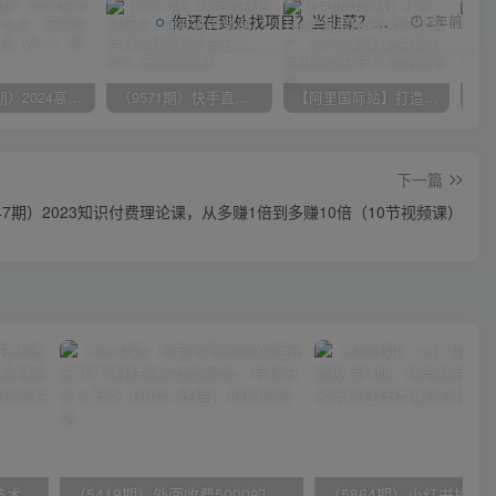
你还在到处找项目？当韭菜？我靠项目资源网也能月如过万。
2年前
（10150期）2024高考项目野路子玩法，无限裂变，最高一天1W＋！
（9571期）快手直播短剧玩法，强开磁力聚星，结合多种变现方式日入600+
【阿里国际站】打造Top店铺&获得优质询盘客户，​95%的国际站讲师不会说的运营技巧
下一篇
47期）2023知识付费理论课，从多赚1倍到多赚10倍（10节视频课）
（9982期）最新批量混剪技术撸收益热门领域玩法，3分钟一条原创视频，轻松日入1000＋
（5419期）外面收费5000的曝光王TG飞机群发多功能脚本，号称日发十万条【脚本+教程】