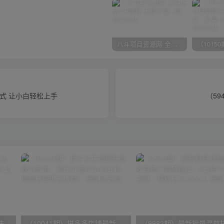
八斗项目资源网 全网正品VIP课程 无损下载~
方式 让小白轻松上手
（59
（9571期）快手直播短剧玩法，强开磁力聚星，结合多种变现方式日入600+
（10041期）拼多多店铺最新高效引流术，轻松引流400+创业粉，精准日变现五位数！