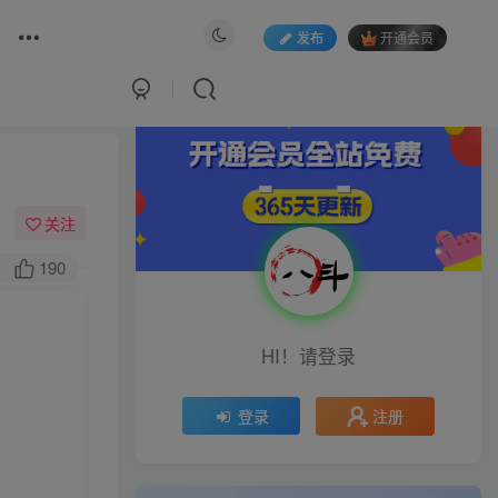
发布
开通会员
关注
190
HI！请登录
注册
登录