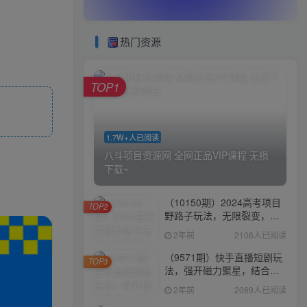
热门资源
TOP1
1.7W+人已阅读
八斗项目资源网 全网正品VIP课程 无损
下载~
（10150期）2024高考项目
TOP2
野路子玩法，无限裂变，最
高一天1W＋！
2年前
2106人已阅读
（9571期）快手直播短剧玩
TOP3
法，强开磁力聚星，结合多
种变现方式日入600+
2年前
2069人已阅读