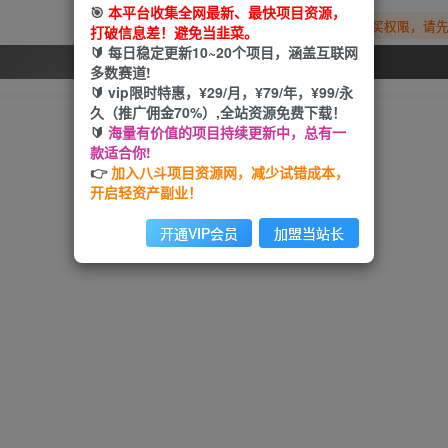
🎯
本平台收集全网最新、最快项目资源，
您暂无购买权限，请
打破信息差！避免当韭菜。
🔰 每日稳定更新10~20个项目，涵盖互联网
开通会员
多数赛道!
🔰 vip限时特惠，¥29/月，¥79/年，¥99/永
久（推广佣金70%）,全站资源免费下载！
🔰
海量有价值的项目持续更新中，总有一
款适合你!
👉
加入八斗项目资源网，减少试错成本，
开启轻资产副业！
开通VIP会员
加盟当站长