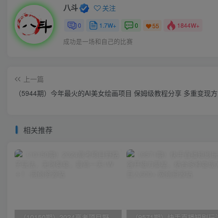
八斗
关注
0
1.7W+
0
1844W+
55
成功是一场和自己的比赛
上一篇
（5944期）今年最火的AI美女绘画项目 保姆级教程分享 多重变现
相关推荐
（10150期）2024高考项目野路子玩法，无限裂变，最高一天1W＋！