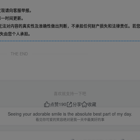
发现请向客服举报。
第一时间更新。
无法对内容的真实性及准确性做出判断，不承担任何财产损失和法律责任。若
失由您个人承担。
THE END
喜欢就支持一下吧
点赞
190
分享
收藏
Seeing your adorable smile is the absolute best part of my day.
看见你可爱的笑容绝对是我一天中最美好的事