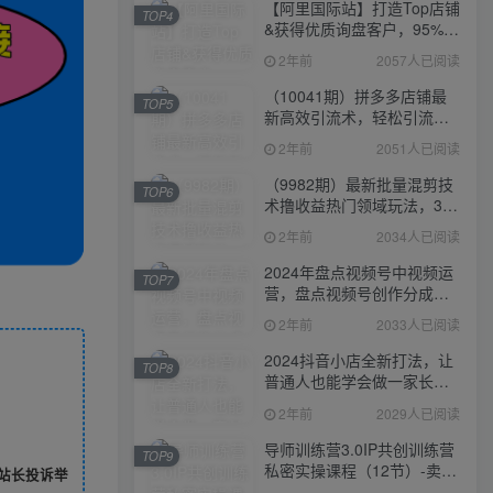
【阿里国际站】打造Top店铺
TOP4
&获得优质询盘客户，​95%的
国际站讲师不会说的运营技
2年前
2057人已阅读
巧
（10041期）拼多多店铺最
TOP5
新高效引流术，轻松引流
400+创业粉，精准日变现五
2年前
2051人已阅读
位数！
（9982期）最新批量混剪技
TOP6
术撸收益热门领域玩法，3分
钟一条原创视频，轻松日入
2年前
2034人已阅读
1000＋
2024年盘点视频号中视频运
TOP7
营，盘点视频号创作分成计
划，快速过原创日入300+
2年前
2033人已阅读
2024抖音小店全新打法，让
TOP8
普通人也能学会做一家长久
稳定赚钱的抖店
2年前
2029人已阅读
导师训练营3.0IP共创训练营
TOP9
私密实操课程（12节）-卖项
站长投诉举
目的密码成功秘诀