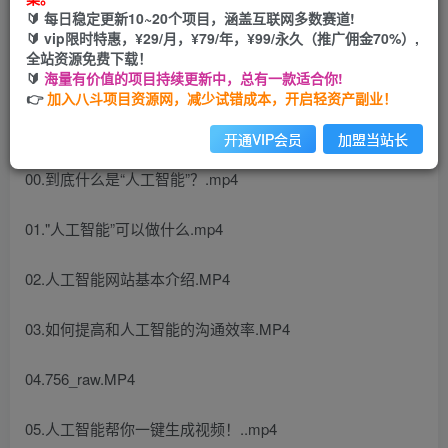
🔰 每日稳定更新10~20个项目，涵盖互联网多数赛道!
开通会员
🔰 vip限时特惠，¥29/月，¥79/年，¥99/永久（推广佣金70%）,
全站资源免费下载！
🔰
海量有价值的项目持续更新中，总有一款适合你!
👉
加入八斗项目资源网，减少试错成本，开启轻资产副业！
课程目录：
开通VIP会员
加盟当站长
00.到底什么是“人工智能”？.mp4
01."人工智能”可以做什么.mp4
02.人工智能网站基本介绍.MP4
03.如何提高和人工智能的沟通效率.MP4
04.756_raw.MP4
05.人工智能帮你一键生成视频！..mp4