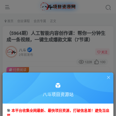
首页
创业课程
会员专属
正文
（5964期）人工智能内容创作课：帮你一分钟生
成一条视频，一键生成爆款文案（7节课）
八斗
关注
2年前发布
1228
100
付费阅读
（5964期）人工智能内容创作课：帮你一分钟生成一条视频，一键生成爆款文案（7节课）
此内容为付费阅读，请付费后查看
会员专属资源
八斗项目资源站
免费
会员
🎯
本平台收集全网最新、最快项目资源，打破信息差！避免当韭
您暂无购买权限，请先开通会员
菜。