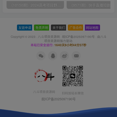
（10150期）2024高考项目野路子玩法，无限裂变，最高一天1W＋！
友链申请
-
免责声明
-
关于我们
-
广告合作
-
网站地图
Copyright © 2023 ·
八斗项目资源网
·
皖ICP备2025097190号
· 由八斗
项目资源网
强力驱动.
本站已安全运行:
1640天9小时44分38秒
八斗项目资源网
扫码加站长微信
皖ICP备2025097190号