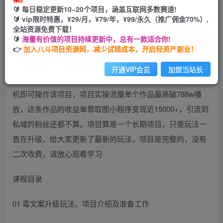
🔰 每日稳定更新10~20个项目，涵盖互联网多数赛道!
开通会员
🔰 vip限时特惠，¥29/月，¥79/年，¥99/永久（推广佣金70%）,
全站资源免费下载！
🔰
海量有价值的项目持续更新中，总有一款适合你!
👉
加入八斗项目资源网，减少试错成本，开启轻资产副业！
大家好，今天给大家带来的项目是《毒文案升级玩法，流量
开通VIP会员
加盟当站长
爆炸，5分钟一条原创作品，单个作品变现500+》，一部手
机即可操作该项目，项目实操流量单个作品最高破788w播
放，这条作品的收益单靠取图小程序变现近15000+，引流到
私域的粉丝还都不算。项目算是一个长期项目，只是玩法一
直在升级，给大家更新了最新的玩法，项目是完整的，没有
二次收费，请放心观看学习
课程目录
01 毒文案升级玩法，项目介绍及准备工作