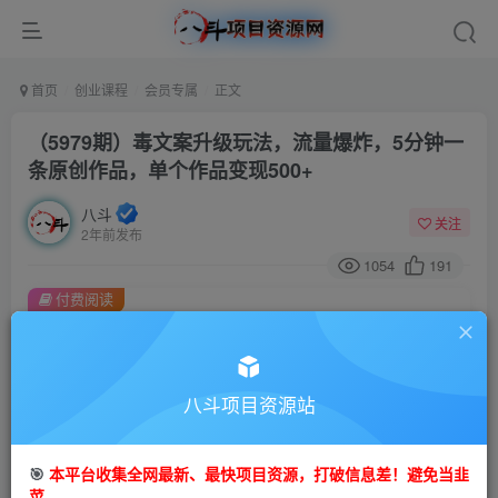
首页
创业课程
会员专属
正文
（5979期）毒文案升级玩法，流量爆炸，5分钟一
条原创作品，单个作品变现500+
八斗
关注
2年前发布
1054
191
付费阅读
（5979期）毒文案升级玩法，流量爆炸，5分钟一条原创作品，单个作品变现500+
此内容为付费阅读，请付费后查看
会员专属资源
八斗项目资源站
免费
会员
🎯
本平台收集全网最新、最快项目资源，打破信息差！避免当韭
您暂无购买权限，请先开通会员
菜。