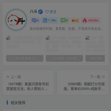
八斗
关注
0
1.7W+
0
1840W+
55
面对困难的时候，要勇敢、执着、不畏艰辛地去战胜它
八斗项目资源网 全网正品VIP课程 无损下载~
（10150期）2024高考项目野路子玩法，无限裂变，最高一天1W＋！
上一篇
下一篇
（5978期）某度问答账号封
（5980期）相貌打分究极
禁提现方法，有人帮别人提
版，客单价2000+纯新手小
现月入过万【随时和谐目前
白就可操作的项目
可用】
相关推荐