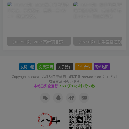
（10150期）2024高考项目野路子玩法，无限裂变，最高一天1W＋！
友链申请
-
免责声明
-
关于我们
-
广告合作
-
网站地图
Copyright © 2023 ·
八斗项目资源网
·
皖ICP备2025097190号
· 由八斗
项目资源网
强力驱动.
本站已安全运行:
1637天17小时7分58秒