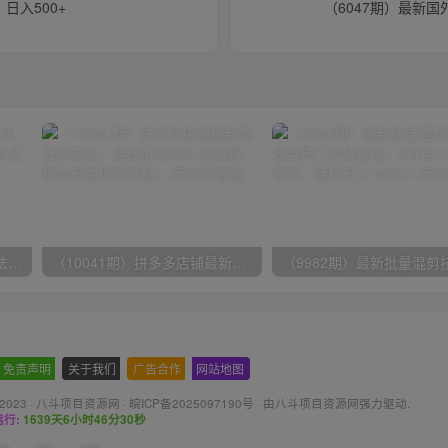
日入500+
（6047期）最新
（9571期）快手直播短剧玩法，强开磁力聚星，结合多种变现方式日入600+
（10041期）拼多多店铺最新高效引流术，轻松引流400+创业粉，精准日变现五位数！
免责声明
-
关于我们
-
广告合作
-
网站地图
 2023 ·
八斗项目资源网
·
皖ICP备2025097190号
· 由八斗
项目资源网
强力驱动.
行:
1639天6小时46分31秒