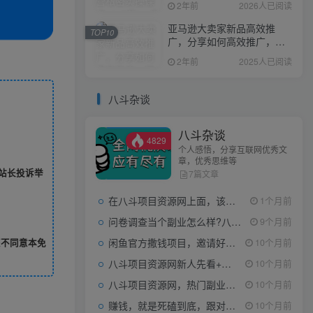
2年前
2026人已阅读
亚马逊大卖家新品高效推
TOP10
广，分享如何高效推广，打
造百万美金爆款单品
2年前
2025人已阅读
八斗杂谈
八斗杂谈
4829
个人感悟，分享互联网优秀文
章，优秀思维等
站长投诉举
7篇文章
在八斗项目资源网上面，该看什么类型的赚钱项目
1个月前
问卷调查当个副业怎么样?八斗告诉你
9个月前
闲鱼官方撒钱项目，邀请好友领现金，单价1-8元，0成本可以当个小副业
您不同意本免
10个月前
八斗项目资源网新人先看+领取【0撸小项目+互联网工具箱】
10个月前
八斗项目资源网，热门副业项目任你选，每日持续更新
10个月前
赚钱，就是死磕到底，跟对人做对事。
10个月前