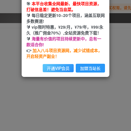
🎯
本平台收集全网最新、最快项目资源，
您暂无购买权限，请
打破信息差！避免当韭菜。
🔰 每日稳定更新10~20个项目，涵盖互联网
开通会员
多数赛道!
🔰 vip限时特惠，¥29/月，¥79/年，¥99/永
久（推广佣金70%）,全站资源免费下载！
🔰
海量有价值的项目持续更新中，总有一
款适合你!
👉
加入八斗项目资源网，减少试错成本，
开启轻资产副业！
开通VIP会员
加盟当站长