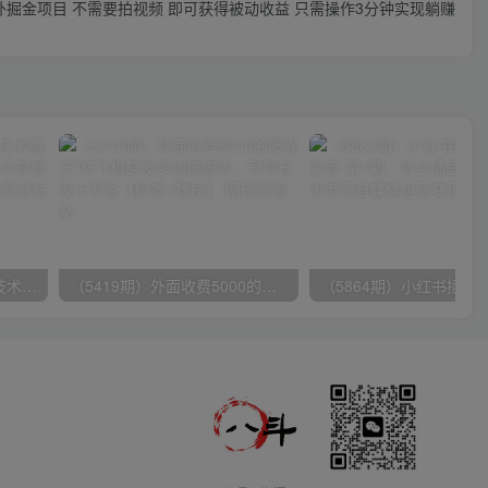
国外掘金项目 不需要拍视频 即可获得被动收益 只需操作3分钟实现躺赚
（9982期）最新批量混剪技术撸收益热门领域玩法，3分钟一条原创视频，轻松日入1000＋
（5419期）外面收费5000的曝光王TG飞机群发多功能脚本，号称日发十万条【脚本+教程】