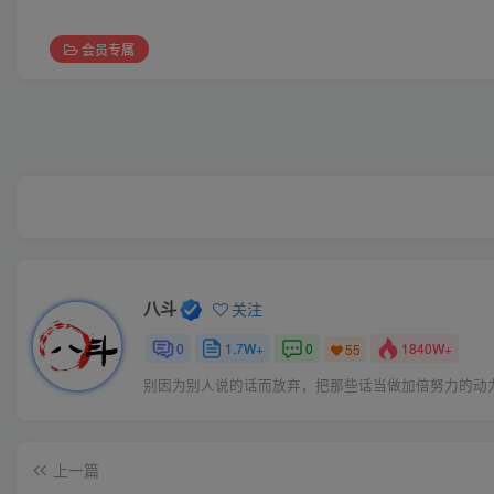
会员专属
八斗
关注
0
1.7W+
0
1840W+
55
别因为别人说的话而放弃，把那些话当做加倍努力的动
上一篇