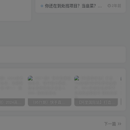
你还在到处找项目？当韭菜？我靠项目资源网也能月如过万。
2年前
（10150期）2024高考项目野路子玩法，无限裂变，最高一天1W＋！
（9571期）快手直播短剧玩法，强开磁力聚星，结合多种变现方式日入600+
【阿里国际站】打造Top店铺&获得优质询盘客户，​95%的国际站讲师不会说的运营技巧
下一篇