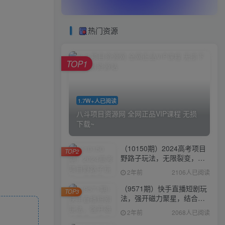
热门资源
TOP1
1.7W+人已阅读
八斗项目资源网 全网正品VIP课程 无损
下载~
（10150期）2024高考项目
TOP2
野路子玩法，无限裂变，最
高一天1W＋！
2年前
2106人已阅读
（9571期）快手直播短剧玩
TOP3
法，强开磁力聚星，结合多
种变现方式日入600+
2年前
2068人已阅读