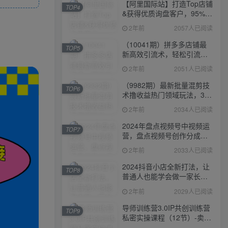
【阿里国际站】打造Top店铺
TOP4
&获得优质询盘客户，​95%的
国际站讲师不会说的运营技
2年前
2057人已阅读
巧
（10041期）拼多多店铺最
TOP5
新高效引流术，轻松引流
400+创业粉，精准日变现五
2年前
2051人已阅读
位数！
（9982期）最新批量混剪技
TOP6
术撸收益热门领域玩法，3分
钟一条原创视频，轻松日入
2年前
2034人已阅读
1000＋
2024年盘点视频号中视频运
TOP7
营，盘点视频号创作分成计
划，快速过原创日入300+
2年前
2033人已阅读
2024抖音小店全新打法，让
TOP8
普通人也能学会做一家长久
稳定赚钱的抖店
2年前
2029人已阅读
导师训练营3.0IP共创训练营
TOP9
私密实操课程（12节）-卖项
目的密码成功秘诀