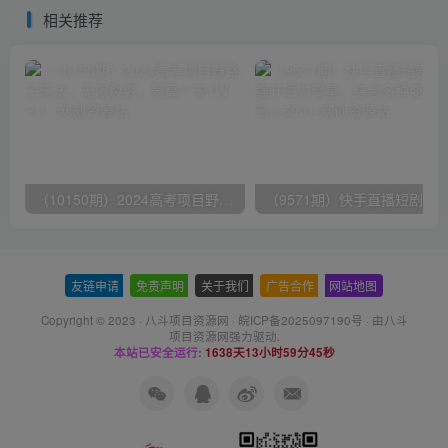
+教程】
相关推荐
（10150期）2024高考项目野路子玩法，无限裂变，最高一天1W＋！
友链申请
-
免责声明
-
关于我们
-
广告合作
-
网站地图
Copyright © 2023 ·
八斗项目资源网
·
皖ICP备2025097190号
· 由八斗
项目资源网
强力驱动.
本站已安全运行:
1638天13小时59分46秒