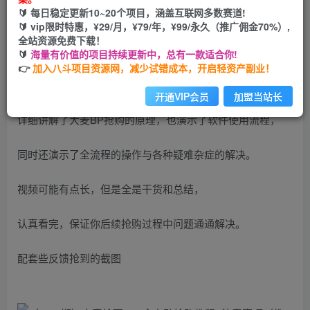
🔰 每日稳定更新10~20个项目，涵盖互联网多数赛道!
开通会员
🔰 vip限时特惠，¥29/月，¥79/年，¥99/永久（推广佣金70%）,
全站资源免费下载！
🔰
海量有价值的项目持续更新中，总有一款适合你!
👉
加入八斗项目资源网，减少试错成本，开启轻资产副业！
开通VIP会员
加盟当站长
详细讲解了大麦BP抢购的原理，也演示了软件使用流程，
同时还演示了全流程的操作与各种疑难杂症的解决。
视频可能有点长，但是全是干货和总结，
认真看完，保证你后续抢购过程中问题通通解决。
配套些反馈抢到的截图