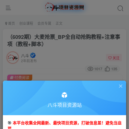
首页
创业课程
会员专属
正文
（6092期）大麦抢票_BP全自动抢购教程+注意事
项（教程+脚本）
八斗
关注
2年前发布
1017
135
付费阅读
（6092期）大麦抢票_BP全自动抢购教程+注意事项（教程+脚本）
此内容为付费阅读，请付费后查看
会员专属资源
八斗项目资源站
免费
会员
🎯
本平台收集全网最新、最快项目资源，打破信息差！避免当韭
您暂无购买权限，请先开通会员
菜。