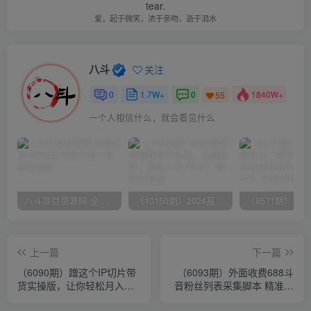
tear.
爱，起于微笑，浓于亲吻，逝于泪水
八斗
关注
0
1.7W+
0
1840W+
55
一个人相信什么，就会看见什么
八斗项目资源网 全网正品VIP课程 无损下载~
（10150期）2024高考项目野路子玩法，无限裂变，最高一天1W＋！
上一篇
下一篇
（6090期）蹭这个IP切片带
（6093期）外面收费688斗
货实操版，让你轻松月入过
音粉丝列表采集脚本 精准筛
万（教程+素材）
选个人签名联系方式【脚本