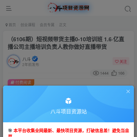
首页
创业课程
会员专属
正文
（6106期）短视频带货主播0-10培训班 1.6·亿直
播公司主播培训负责人教你做好直播带货
八斗
关注
2年前发布
1444
166
付费阅读
（6106期）短视频带货主播0-10培训班 1.6·亿直播公司主播培训负责人教你做好直播带货
此内容为付费阅读，请付费后查看
会员专属资源
八斗项目资源站
免费
会员
🎯
本平台收集全网最新、最快项目资源，打破信息差！避免当韭
您暂无购买权限，请先开通会员
菜。