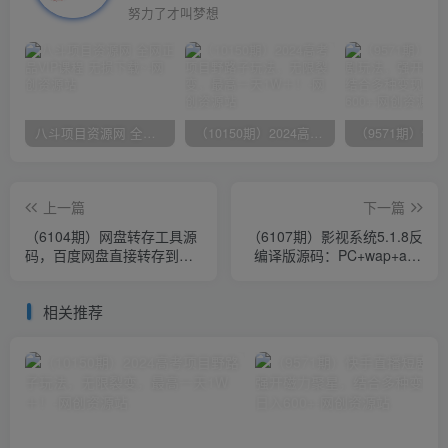
努力了才叫梦想
八斗项目资源网 全网正品VIP课程 无损下载~
（10150期）2024高考项目野路子玩法，无限裂变，最高一天1W＋！
上一篇
下一篇
（6104期）网盘转存工具源
（6107期）影视系统5.1.8反
码，百度网盘直接转存到夸
编译版源码：PC+wap+app
克【源码+教程】
端【附搭建教程+软件】
相关推荐