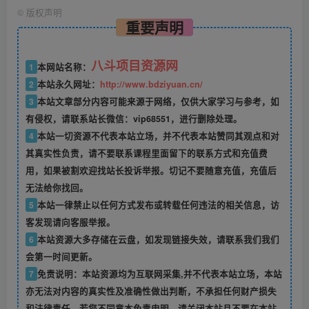
©
版权声明
重要声明
八斗项目资源网
1
本网站名称：
2
本站永久网址：
http://www.bdziyuan.cn/
3
本站文章部分内容可能来源于网络，仅供大家学习与参考，如
有侵权，请联系站长微信：vip68551，进行删除处理。
4
本站一切资源不代表本站立场，并不代表本站赞同其观点和对
其真实性负责，请不要联系课程里面留下的联系方式和充值费
用，如果被割欢迎找站长投诉举报。切记不要随意充值，充值后
无法给你找回。
5
本站一律禁止以任何方式发布或转载任何违法的相关信息，访
客发现请向客服举报。
6
本站资源大多存储在云盘，如发现链接失效，请联系我们我们
会第一时间更新。
7
免责说明：本站资源均为互联网采集,并不代表本站立场，本站
亦无法对内容的真实性及准确性做出判断，不承担任何财产损失
和法律责任。若您不同意本免责申明，请关闭本站且不要在本站