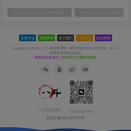
（10150期）2024高考项目野路子玩法，无限裂变，最高一天1W＋！
友链申请
-
免责声明
-
关于我们
-
广告合作
-
网站地图
Copyright © 2023 ·
八斗项目资源网
·
皖ICP备2025097190号
· 由八斗
项目资源网
强力驱动.
本站已安全运行:
1640天17小时24分0秒
八斗项目资源网
扫码加站长微信
皖ICP备2025097190号