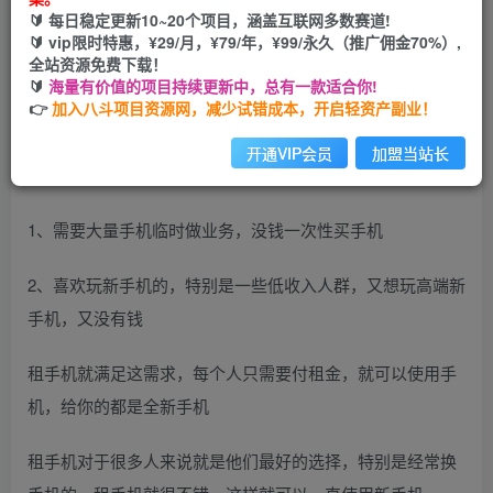
🔰 每日稳定更新10~20个项目，涵盖互联网多数赛道!
开通会员
🔰 vip限时特惠，¥29/月，¥79/年，¥99/永久（推广佣金70%）,
全站资源免费下载！
🔰
海量有价值的项目持续更新中，总有一款适合你!
👉
加入八斗项目资源网，减少试错成本，开启轻资产副业！
租赁手机大部分佣金都在400左右，这项目可以满足很多群
开通VIP会员
加盟当站长
体
1、需要大量手机临时做业务，没钱一次性买手机
2、喜欢玩新手机的，特别是一些低收入人群，又想玩高端新
手机，又没有钱
租手机就满足这需求，每个人只需要付租金，就可以使用手
机，给你的都是全新手机
租手机对于很多人来说就是他们最好的选择，特别是经常换