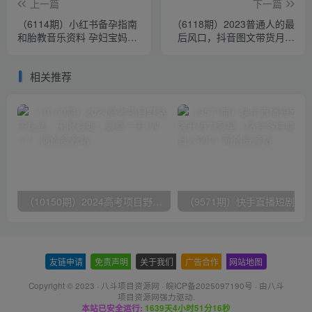
上一篇
下一篇
（6114期）小红书备孕指南
（6118期）2023普通人的最
和胎教音乐资料 孕妇宝妈首
后风口，抖音图文带货月入
选项目 一天赚个300＋长期
几万+
可做
相关推荐
（10150期）2024高考项目野路子玩法，无限裂变，最高一天1W＋！
友链申请
-
免责声明
-
关于我们
-
广告合作
-
网站地图
Copyright © 2023 ·
八斗项目资源网
·
皖ICP备2025097190号
· 由八斗
项目资源网
强力驱动.
本站已安全运行:
1639天4小时51分16秒