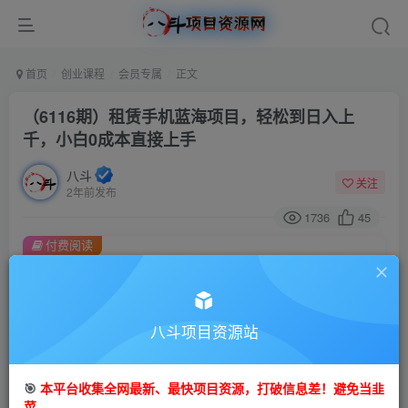
首页
创业课程
会员专属
正文
（6116期）租赁手机蓝海项目，轻松到日入上
千，小白0成本直接上手
八斗
关注
2年前发布
1736
45
付费阅读
（6116期）租赁手机蓝海项目，轻松到日入上千，小白0成本直接上手
此内容为付费阅读，请付费后查看
会员专属资源
八斗项目资源站
免费
会员
🎯
本平台收集全网最新、最快项目资源，打破信息差！避免当韭
您暂无购买权限，请先开通会员
菜。