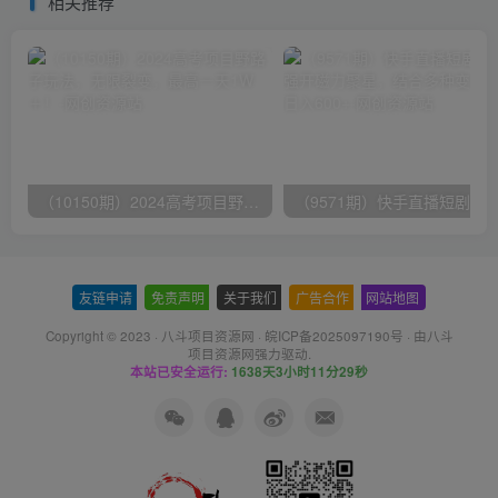
相关推荐
（10150期）2024高考项目野路子玩法，无限裂变，最高一天1W＋！
友链申请
-
免责声明
-
关于我们
-
广告合作
-
网站地图
Copyright © 2023 ·
八斗项目资源网
·
皖ICP备2025097190号
· 由八斗
项目资源网
强力驱动.
本站已安全运行:
1638天3小时11分29秒