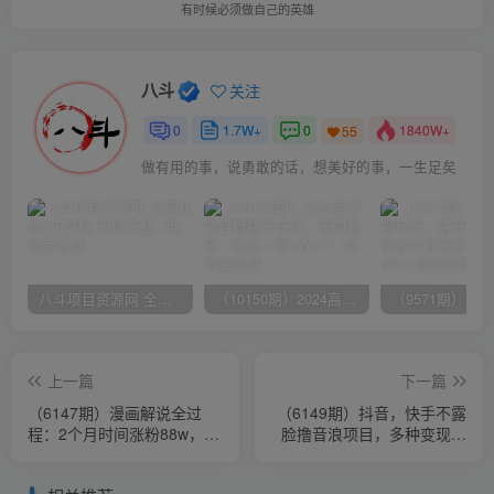
有时候必须做自己的英雄
八斗
关注
0
1.7W+
0
1840W+
55
做有用的事，说勇敢的话，想美好的事，一生足矣
八斗项目资源网 全网正品VIP课程 无损下载~
（10150期）2024高考项目野路子玩法，无限裂变，最高一天1W＋！
上一篇
下一篇
（6147期）漫画解说全过
（6149期）抖音，快手不露
程：2个月时间涨粉88w，多
脸撸音浪项目，多种变现连
种变现模式，一条视频收入
路（售价998）
过万