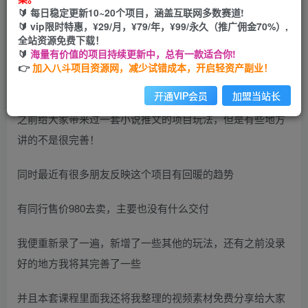
🔰 每日稳定更新10~20个项目，涵盖互联网多数赛道!
开通会员
🔰 vip限时特惠，¥29/月，¥79/年，¥99/永久（推广佣金70%）,
全站资源免费下载！
🔰
海量有价值的项目持续更新中，总有一款适合你!
👉
加入八斗项目资源网，减少试错成本，开启轻资产副业！
开通VIP会员
加盟当站长
之前给大家带来过一套小说推文的项目玩法，但是有些地方
讲的不是很完善！
同时最近有很多朋友反映这个项目有回暖的趋势
有同行售价980去卖，主要也没有什么交付
我便重新录了一遍，新增了一些其他的玩法，还有之前没录
好的地方我将其完善了一些
并且本套课程里面我还将我整理的视频素材免费分享给大家