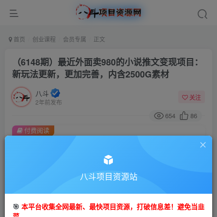
首页
创业课程
会员专属
正文
（6148期）最近外面卖980的小说推文变现项目：
新玩法更新，更加完善，内含2500G素材
八斗
关注
2年前发布
654
86
付费阅读
（6148期）最近外面卖980的小说推文变现项目：新玩法更新，更加完善，内含2500G素材
此内容为付费阅读，请付费后查看
会员专属资源
八斗项目资源站
免费
会员
🎯
本平台收集全网最新、最快项目资源，打破信息差！避免当韭
您暂无购买权限，请先开通会员
菜。