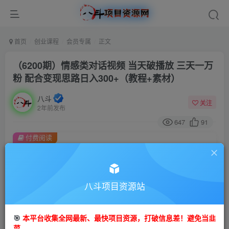
首页
创业课程
会员专属
正文
（6200期）情感类对话视频 当天破播放 三天一万
粉 配合变现思路日入300+（教程+素材）
八斗
关注
2年前发布
647
91
付费阅读
（6200期）情感类对话视频 当天破播放 三天一万粉 配合变现思路日入300+（教程+素材）
此内容为付费阅读，请付费后查看
会员专属资源
八斗项目资源站
免费
会员
🎯
本平台收集全网最新、最快项目资源，打破信息差！避免当韭
您暂无购买权限，请先开通会员
菜。