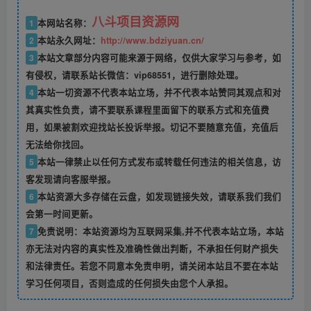
八斗项目资源网
1
本网站名称：
2
本站永久网址：
http://www.bdziyuan.cn/
3
本站文章部分内容可能来源于网络，仅供大家学习与参考，如
有侵权，请联系站长微信：vip68551，进行删除处理。
4
本站一切资源不代表本站立场，并不代表本站赞同其观点和对
其真实性负责，请不要联系课程里面留下的联系方式和充值费
用，如果被割欢迎找站长投诉举报。切记不要随意充值，充值后
无法给你找回。
5
本站一律禁止以任何方式发布或转载任何违法的相关信息，访
客发现请向客服举报。
6
本站资源大多存储在云盘，如发现链接失效，请联系我们我们
会第一时间更新。
7
免责说明：本站资源均为互联网采集,并不代表本站立场，本站
亦无法对内容的真实性及准确性做出判断，不承担任何财产损失
和法律责任。若您不同意本免责申明，请关闭本站且不要在本站
学习任何项目，否则造成的任何损失由您个人承担。