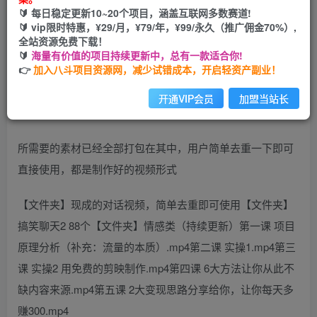
🔰 每日稳定更新10~20个项目，涵盖互联网多数赛道!
开通会员
🔰 vip限时特惠，¥29/月，¥79/年，¥99/永久（推广佣金70%）,
全站资源免费下载！
🔰
海量有价值的项目持续更新中，总有一款适合你!
👉
加入八斗项目资源网，减少试错成本，开启轻资产副业！
对话视频，当天破播放，三天一万粉，配合变现思路日入
开通VIP会员
加盟当站长
300+
所需要的素材已经全部打包在其中，用户简单去重一下即可
直接使用，都是制作好的视频形式
【文件夹】现成的对话视频，简单去重即可使用【文件夹】
搞笑聊天2 88个【文件夹】情感类（持续更新）第一课 项目
原理分析（补充：流量的本质）.mp4第二课 实操1.mp4第三
课 实操2 用免费的剪映制作.mp4第四课 6大方法让你从此不
缺内容来源.mp4第五课 2大变现思路分享给你，让你每天多
赚300.mp4