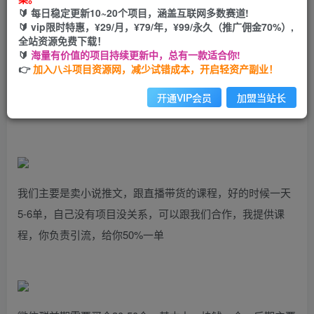
🔰 每日稳定更新10~20个项目，涵盖互联网多数赛道!
开通会员
🔰 vip限时特惠，¥29/月，¥79/年，¥99/永久（推广佣金70%）,
全站资源免费下载！
🔰
海量有价值的项目持续更新中，总有一款适合你!
👉
加入八斗项目资源网，减少试错成本，开启轻资产副业！
项目原理：每个微信装200-300微信群，然后通过软件自动群
开通VIP会员
加盟当站长
发引流广告，然后朋友圈卖项目
我们主要是卖小说推文，跟直播带货的课程，好的时候一天
5-6单，自己没有项目没关系，可以跟我们合作，我提供课
程，你负责引流，给你50%一单