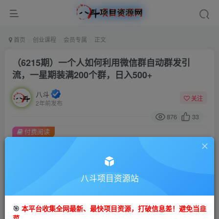
首页
创业课程
会员专属
正文
（6215期）一个人如何利用微信群自动群发引
流，一星期装满200个群，日入500+
八斗
关注
2年前发布
876
33
付费阅读
（6215期）一个人如何利用微信群自动群发引流，一星期装满200个群，日入500+
此内容为付费阅读，请付费后查看
会员专属资源
八斗项目资源站
免费
会员
🎯
本平台收集全网最新、最快项目资源，打破信息差！避免当韭
您暂无购买权限，请先开通会员
菜。