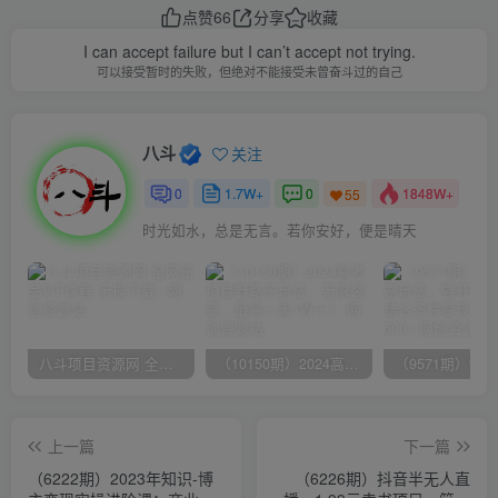
点赞
66
分享
收藏
I can accept failure but I can’t accept not trying.
可以接受暂时的失败，但绝对不能接受未曾奋斗过的自己
八斗
关注
0
1.7W+
0
1848W+
55
时光如水，总是无言。若你安好，便是晴天
八斗项目资源网 全网正品VIP课程 无损下载~
（10150期）2024高考项目野路子玩法，无限裂变，最高一天1W＋！
上一篇
下一篇
（6222期）2023年知识-博
（6226期）抖音半无人直