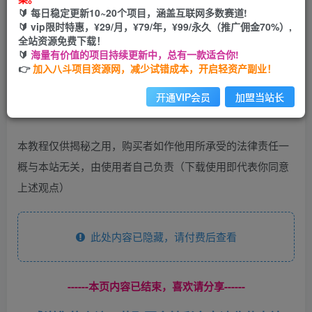
🔰 每日稳定更新10~20个项目，涵盖互联网多数赛道!
开通会员
🔰 vip限时特惠，¥29/月，¥79/年，¥99/永久（推广佣金70%）,
全站资源免费下载！
🔰
海量有价值的项目持续更新中，总有一款适合你!
👉
加入八斗项目资源网，减少试错成本，开启轻资产副业！
注意：本教程转载于互联网，仅针对三无产品，买家可参考
开通VIP会员
加盟当站长
维护自身利益。用于仅揭秘，请勿用于非法用途！
本教程仅供揭秘之用，购买者如作他用所承受的法律责任一
概与本站无关，由使用者自己负责（下载使用即代表你同意
上述观点）
此处内容已隐藏，请付费后查看
------本页内容已结束，喜欢请分享------