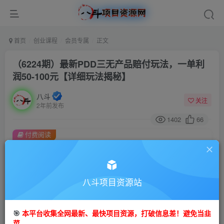
首页
创业课程
会员专属
正文
（6224期）最新PDD三无产品赔付玩法，一单利
润50-100元【详细玩法揭秘】
八斗
关注
2年前发布
1402
66
付费阅读
（6224期）最新PDD三无产品赔付玩法，一单利润50-100元【详细玩法揭秘】
此内容为付费阅读，请付费后查看
会员专属资源
八斗项目资源站
免费
会员
🎯
本平台收集全网最新、最快项目资源，打破信息差！避免当韭
您暂无购买权限，请先开通会员
菜。