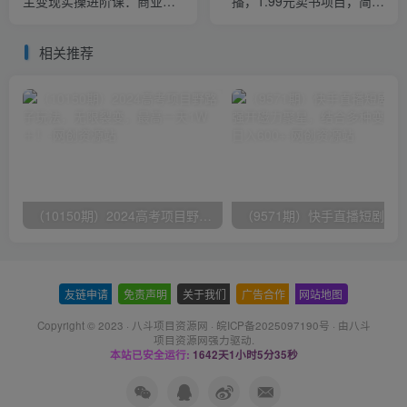
主变现实操进阶课：商业策
播，1.99元卖书项目，简单
划 产品策划 短视频 直播间
操作轻松日入500＋
私域
相关推荐
（10150期）2024高考项目野路子玩法，无限裂变，最高一天1W＋！
友链申请
-
免责声明
-
关于我们
-
广告合作
-
网站地图
Copyright © 2023 ·
八斗项目资源网
·
皖ICP备2025097190号
· 由八斗
项目资源网
强力驱动.
本站已安全运行:
1642天1小时5分35秒