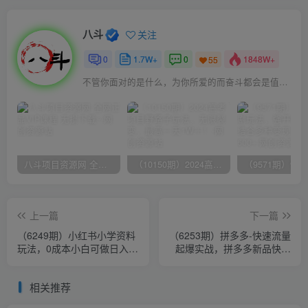
八斗
关注
0
1.7W+
0
1848W+
55
不管你面对的是什么，为你所爱的而奋斗都会是值得的
八斗项目资源网 全网正品VIP课程 无损下载~
（10150期）2024高考项目野路子玩法，无限裂变，最高一天1W＋！
上一篇
下一篇
（6249期）小红书小学资料
（6253期）拼多多-快速流量
玩法，0成本小白可做日入
起爆实战，拼多多新品快速
500+（教程+资料）
起爆实操，看完不走弯路
相关推荐