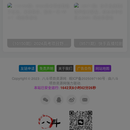
（10150期）2024高考项目野路子玩法，无限裂变，最高一天1W＋！
友链申请
-
免责声明
-
关于我们
-
广告合作
-
网站地图
Copyright © 2023 ·
八斗项目资源网
·
皖ICP备2025097190号
· 由八斗
项目资源网
强力驱动.
本站已安全运行:
1642天8小时42分26秒