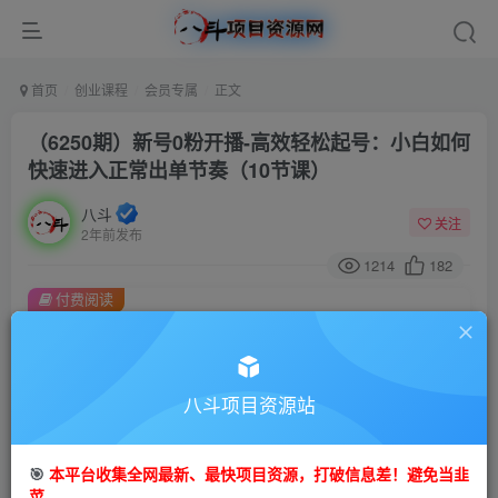
首页
创业课程
会员专属
正文
（6250期）新号0粉开播-高效轻松起号：小白如何
快速进入正常出单节奏（10节课）
八斗
关注
2年前发布
1214
182
付费阅读
（6250期）新号0粉开播-高效轻松起号：小白如何快速进入正常出单节奏（10节课）
此内容为付费阅读，请付费后查看
会员专属资源
八斗项目资源站
免费
会员
🎯
本平台收集全网最新、最快项目资源，打破信息差！避免当韭
您暂无购买权限，请先开通会员
菜。