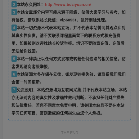
2
本站永久网址：
http://www.bdziyuan.cn/
3
本站文章部分内容可能来源于网络，仅供大家学习与参考，如
有侵权，请联系站长微信：vip68551，进行删除处理。
4
本站一切资源不代表本站立场，并不代表本站赞同其观点和对
其真实性负责，请不要联系课程里面留下的联系方式和充值费
用，如果被割欢迎找站长投诉举报。切记不要随意充值，充值后
无法给你找回。
5
本站一律禁止以任何方式发布或转载任何违法的相关信息，访
客发现请向客服举报。
6
本站资源大多存储在云盘，如发现链接失效，请联系我们我们
会第一时间更新。
7
免责说明：本站资源均为互联网采集,并不代表本站立场，本站
亦无法对内容的真实性及准确性做出判断，不承担任何财产损失
和法律责任。若您不同意本免责申明，请关闭本站且不要在本站
学习任何项目，否则造成的任何损失由您个人承担。
THE END