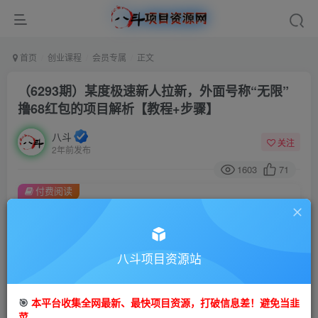
首页
创业课程
会员专属
正文
（6293期）某度极速新人拉新，外面号称“无限”
撸68红包的项目解析【教程+步骤】
八斗
关注
2年前发布
1603
71
付费阅读
（6293期）某度极速新人拉新，外面号称“无限”撸68红包的项目解析【教程+步骤】
此内容为付费阅读，请付费后查看
会员专属资源
八斗项目资源站
免费
会员
🎯
本平台收集全网最新、最快项目资源，打破信息差！避免当韭
您暂无购买权限，请先开通会员
菜。