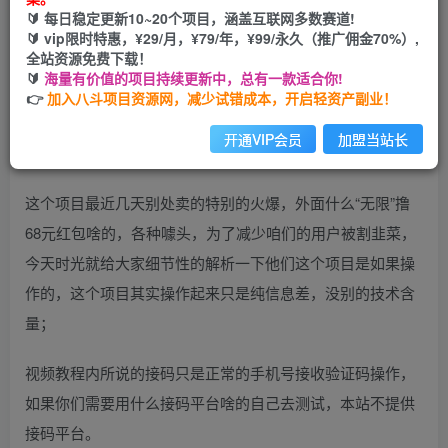
🔰 每日稳定更新10~20个项目，涵盖互联网多数赛道!
开通会员
🔰 vip限时特惠，¥29/月，¥79/年，¥99/永久（推广佣金70%）,
全站资源免费下载！
🔰
海量有价值的项目持续更新中，总有一款适合你!
👉
加入八斗项目资源网，减少试错成本，开启轻资产副业！
开通VIP会员
加盟当站长
这个项目最近几天别处卖的特别的火爆，外面什么“无限”撸
68元红包啥的，各种噱头，为了减少咱们的用户被割韭菜，
今天时光就给大家细节性的解析一下他们这个项目是如果操
作的，这个项目其实操作起来只是纯信息差，没别的技术含
量；
视频教程内所说的接码只是正常的手机号接收验证码操作，
如果你们需要用什么接码平台啥的自己去测试，本站不提供
接码平台。