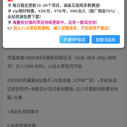
🔰 每日稳定更新10~20个项目，涵盖互联网多数赛道!
开通会员
🔰 vip限时特惠，¥29/月，¥79/年，¥99/永久（推广佣金70%）,
全站资源免费下载！
🔰
海量有价值的项目持续更新中，总有一款适合你!
👉
加入八斗项目资源网，减少试错成本，开启轻资产副业！
开通VIP会员
加盟当站长
市面高端12800米6月最新短剧玩法（抖音+快手+B站+视频
号）日入1000-5000，小白从零就可开始
2023年6月最新B站撸币+抖音挂载（CPM广告）+手机自动
过原创软件+电脑百分百过原创模板+五六月最新短剧素材长
篇+分集
1.B站长视频撸币
2.抖音剪辑挂载