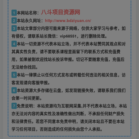
八斗项目资源网
1
本网站名称：
2
本站永久网址：
http://www.bdziyuan.cn/
3
本站文章部分内容可能来源于网络，仅供大家学习与参考，如
有侵权，请联系站长微信：vip68551，进行删除处理。
4
本站一切资源不代表本站立场，并不代表本站赞同其观点和对
其真实性负责，请不要联系课程里面留下的联系方式和充值费
用，如果被割欢迎找站长投诉举报。切记不要随意充值，充值后
无法给你找回。
5
本站一律禁止以任何方式发布或转载任何违法的相关信息，访
客发现请向客服举报。
6
本站资源大多存储在云盘，如发现链接失效，请联系我们我们
会第一时间更新。
7
免责说明：本站资源均为互联网采集,并不代表本站立场，本站
亦无法对内容的真实性及准确性做出判断，不承担任何财产损失
和法律责任。若您不同意本免责申明，请关闭本站且不要在本站
学习任何项目，否则造成的任何损失由您个人承担。