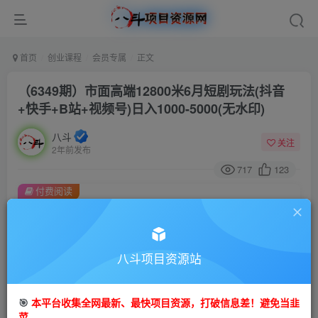
首页
创业课程
会员专属
正文
（6349期）市面高端12800米6月短剧玩法(抖音
+快手+B站+视频号)日入1000-5000(无水印)
八斗
关注
2年前发布
717
123
付费阅读
（6349期）市面高端12800米6月短剧玩法(抖音+快手+B站+视频号)日入1000-5000(无水印)
此内容为付费阅读，请付费后查看
会员专属资源
八斗项目资源站
免费
会员
🎯
本平台收集全网最新、最快项目资源，打破信息差！避免当韭
您暂无购买权限，请先开通会员
菜。