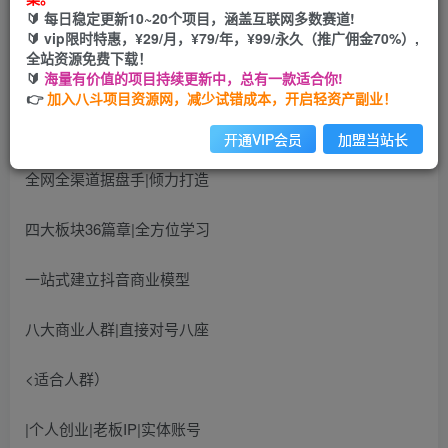
🔰 每日稳定更新10~20个项目，涵盖互联网多数赛道!
开通会员
🔰 vip限时特惠，¥29/月，¥79/年，¥99/永久（推广佣金70%）,
全站资源免费下载！
🔰
海量有价值的项目持续更新中，总有一款适合你!
👉
加入八斗项目资源网，减少试错成本，开启轻资产副业！
（课程亮点〉
开通VIP会员
加盟当站长
全网全渠道据盘手|倾力打造
四大板块36篇章|全方位学习
一站式建立抖音商业模型
八大商业人群|直接对号八座
<适合人群）
|个人创业|老板IP|实体账号