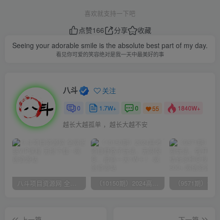
喜欢就支持一下吧
点赞
166
分享
收藏
Seeing your adorable smile is the absolute best part of my day.
看见你可爱的笑容绝对是我一天中最美好的事
八斗
关注
0
1.7W+
0
1840W+
55
越长大越孤单 ，越长大越不安
八斗项目资源网 全网正品VIP课程 无损下载~
（10150期）2024高考项目野路子玩法，无限裂变，最高一天1W＋！
上一篇
下一篇