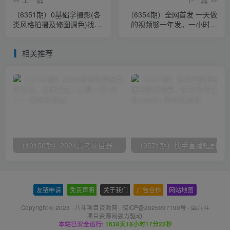
（6351期）0基础学摄影(各
（6354期）全网首发 一天做
类风格拍摄及修图调色)找准
的视频够一年发。一小时收
光线 学会构图 磨皮液化 调
入500+最新美女视频多宫格
色处理
玩法
相关推荐
（10150期）2024高考项目野路子玩法，无限裂变，最高一天1W＋！
友链申请
-
免责声明
-
关于我们
-
广告合作
-
网站地图
Copyright © 2023 ·
八斗项目资源网
·
皖ICP备2025097190号
· 由八斗
项目资源网
强力驱动.
本站已安全运行:
1638天18小时17分23秒