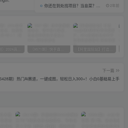
ength.
你还在到处找项目？当韭菜？我靠项目资源网也能月如过万。
2年前
（10150期）2024高考项目野路子玩法，无限裂变，最高一天1W＋！
（9571期）快手直播短剧玩法，强开磁力聚星，结合多种变现方式日入600+
【阿里国际站】打造Top店铺&获得优质询盘客户，​95%的国际站讲师不会说的运营技巧
下一篇
6428期）热门Ai赛道，一键成图，轻松日入300+！小白0基础易上手