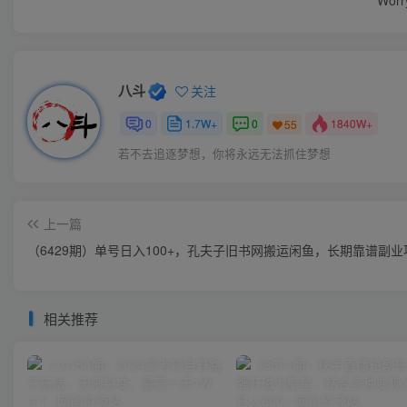
Worry
八斗
关注
0
1.7W+
0
1840W+
55
若不去追逐梦想，你将永远无法抓住梦想
上一篇
（6429期）单号日入100+，孔夫子旧书网搬运闲鱼，长期靠谱副
相关推荐