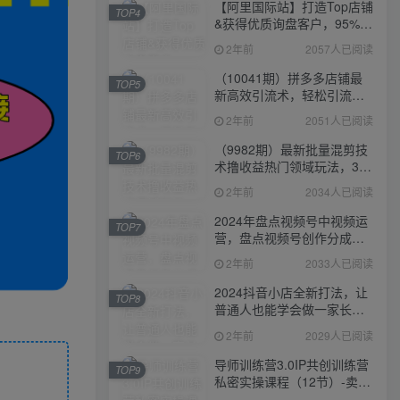
【阿里国际站】打造Top店铺
TOP4
&获得优质询盘客户，​95%的
国际站讲师不会说的运营技
2年前
2057人已阅读
巧
（10041期）拼多多店铺最
TOP5
新高效引流术，轻松引流
400+创业粉，精准日变现五
2年前
2051人已阅读
位数！
（9982期）最新批量混剪技
TOP6
术撸收益热门领域玩法，3分
钟一条原创视频，轻松日入
2年前
2034人已阅读
1000＋
2024年盘点视频号中视频运
TOP7
营，盘点视频号创作分成计
划，快速过原创日入300+
2年前
2033人已阅读
2024抖音小店全新打法，让
TOP8
普通人也能学会做一家长久
稳定赚钱的抖店
2年前
2029人已阅读
导师训练营3.0IP共创训练营
TOP9
私密实操课程（12节）-卖项
目的密码成功秘诀