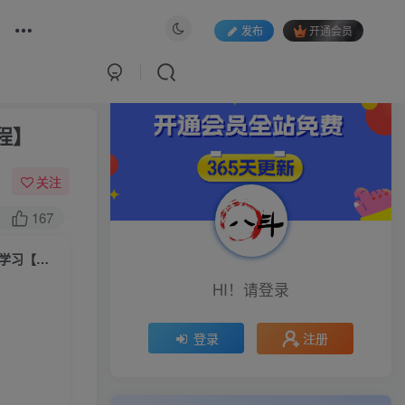
发布
开通会员
程】
关注
167
（6430期）老人特效短视频创作教程，一个月涨粉5w粉丝秘诀 新手0基础学习【全套教程】
HI！请登录
注册
登录