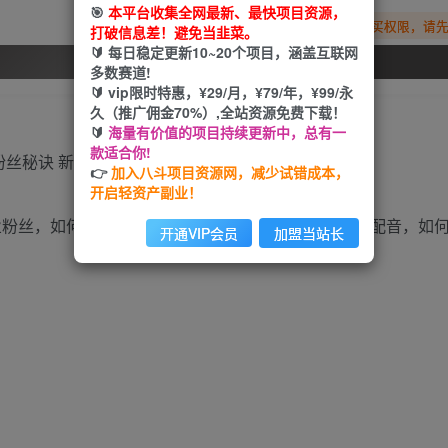
🎯
本平台收集全网最新、最快项目资源，
您暂无购买权限，请
打破信息差！避免当韭菜。
🔰 每日稳定更新10~20个项目，涵盖互联网
开通会员
多数赛道!
🔰 vip限时特惠，¥29/月，¥79/年，¥99/永
久（推广佣金70%）,全站资源免费下载！
🔰
海量有价值的项目持续更新中，总有一
款适合你!
👉
加入八斗项目资源网，减少试错成本，
开启轻资产副业！
业粉丝，如何引到私域，如何运用老人特效，老头如何配音，如
开通VIP会员
加盟当站长