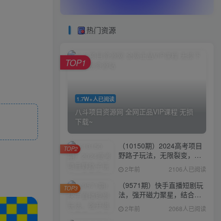
热门资源
TOP1
1.7W+人已阅读
八斗项目资源网 全网正品VIP课程 无损
下载~
（10150期）2024高考项目
TOP2
野路子玩法，无限裂变，最
高一天1W＋！
2年前
2106人已阅读
（9571期）快手直播短剧玩
TOP3
法，强开磁力聚星，结合多
种变现方式日入600+
2年前
2068人已阅读