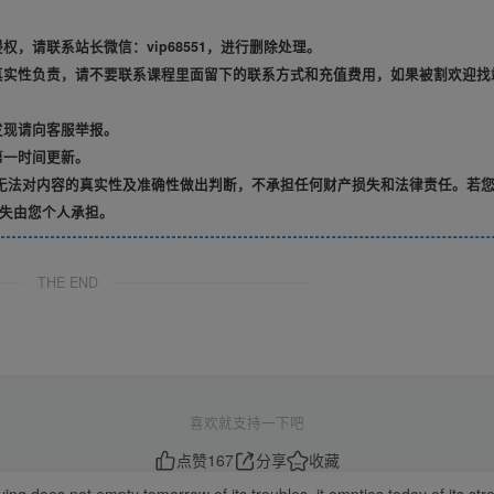
，请联系站长微信：vip68551，进行删除处理。
真实性负责，请不要联系课程里面留下的联系方式和充值费用，如果被割欢迎找
发现请向客服举报。
第一时间更新。
无法对内容的真实性及准确性做出判断，不承担任何财产损失和法律责任。若
失由您个人承担。
THE END
喜欢就支持一下吧
点赞
167
分享
收藏