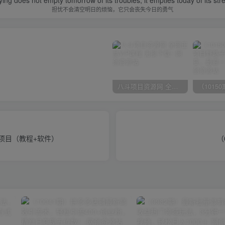
ing does not empty tomorrow of its troubles, it empties today of its str
担忧不会清空明日的烦恼，它只会丧失今日的勇气
八斗项目资源网 全网正品VIP课程 无损下载~
业项目（教程+软件）
（