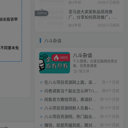
2年前
2026人已阅读
亚马逊大卖家新品高效推
TOP10
广，分享如何高效推广，打
站长投诉举
造百万美金爆款单品
2年前
2025人已阅读
八斗杂谈
您不同意本免
八斗杂谈
4825
个人感悟，分享互联网优秀文
章，优秀思维等
7篇文章
在八斗项目资源网上面，该看什么类型的赚钱项目
1个月前
问卷调查当个副业怎么样?八斗告诉你
9个月前
闲鱼官方撒钱项目，邀请好友领现金，单价1-8元，0成本可以当个小副业
10个月前
八斗项目资源网新人先看+领取【0撸小项目+互联网工具箱】
10个月前
八斗项目资源网，热门副业项目任你选，每日持续更新
10个月前
赚钱，就是死磕到底，跟对人做对事。
10个月前