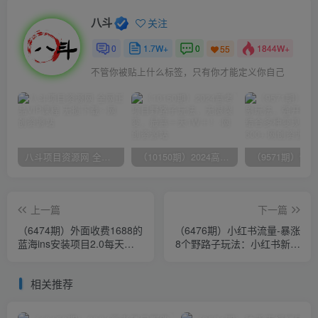
八斗
关注
0
1.7W+
0
1844W+
55
不管你被贴上什么标签，只有你才能定义你自己
八斗项目资源网 全网正品VIP课程 无损下载~
（10150期）2024高考项目野路子玩法，无限裂变，最高一天1W＋！
上一篇
下一篇
（6474期）外面收费1688的
（6476期）小红书流量-暴涨
蓝海ins安装项目2.0每天轻
8个野路子玩法：小红书新人
松收入1000+
快速流量破局（8节课）
相关推荐