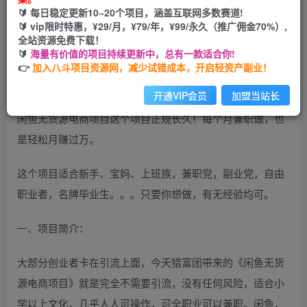
🔰 每日稳定更新10~20个项目，涵盖互联网多数赛道!
开通会员
🔰 vip限时特惠，¥29/月，¥79/年，¥99/永久（推广佣金70%）,
全站资源免费下载！
🔰
海量有价值的项目持续更新中，总有一款适合你!
👉
加入八斗项目资源网，减少试错成本，开启轻资产副业！
开通VIP会员
加盟当站长
闲鱼无货源电商项目这个项目正规长久！每个月兼职做，也
是轻松月赚过万。
这个项目适合新手、宝妈、上班族，兼职党，副业党，自由
职业者，名牌毕业生。。。只要你想做，有无经验均可。
一、项目简介：
大部分创业者卡在引流上面，今天猎富团带来的《闲鱼无货
源电商项目》就是完全不需要引流，没有任何风险，适合小
学以上文化，几乎人人可操作，可全职业可以兼职。闲鱼，