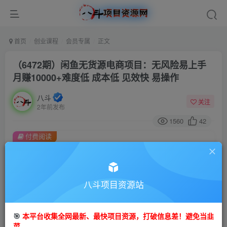
首页
创业课程
会员专属
正文
（6472期）闲鱼无货源电商项目：无风险易上手
月赚10000+难度低 成本低 见效快 易操作
八斗
关注
2年前发布
1560
42
付费阅读
（6472期）闲鱼无货源电商项目：无风险易上手月赚10000+难度低 成本低 见效快 易操作
此内容为付费阅读，请付费后查看
会员专属资源
八斗项目资源站
免费
会员
🎯
本平台收集全网最新、最快项目资源，打破信息差！避免当韭
您暂无购买权限，请先开通会员
菜。