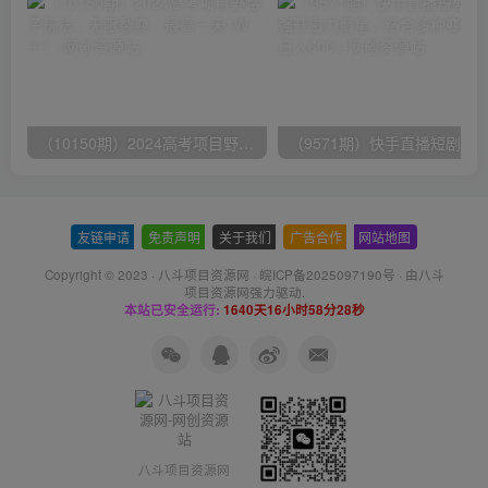
（10150期）2024高考项目野路子玩法，无限裂变，最高一天1W＋！
友链申请
-
免责声明
-
关于我们
-
广告合作
-
网站地图
Copyright © 2023 ·
八斗项目资源网
·
皖ICP备2025097190号
· 由八斗
项目资源网
强力驱动.
本站已安全运行:
1640天16小时58分29秒
八斗项目资源网