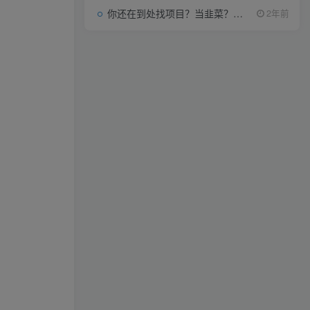
你还在到处找项目？当韭菜？我靠项目资源网也能月如过万。
2年前