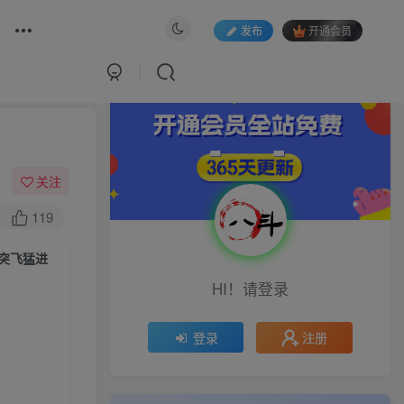
发布
开通会员
关注
119
案突飞猛进
HI！请登录
注册
登录