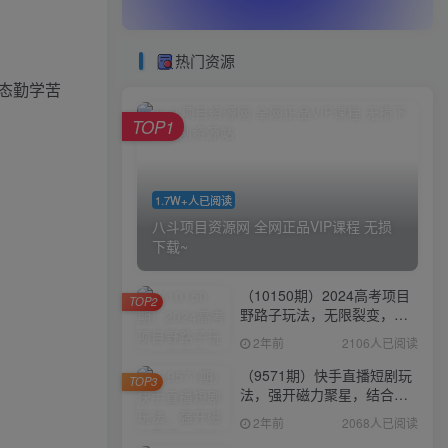
热门资源
态勤学苦
TOP1
1.7W+人已阅读
八斗项目资源网 全网正品VIP课程 无损
下载~
（10150期）2024高考项目
TOP2
野路子玩法，无限裂变，最
高一天1W＋！
2年前
2106人已阅读
（9571期）快手直播短剧玩
TOP3
法，强开磁力聚星，结合多
种变现方式日入600+
2年前
2068人已阅读