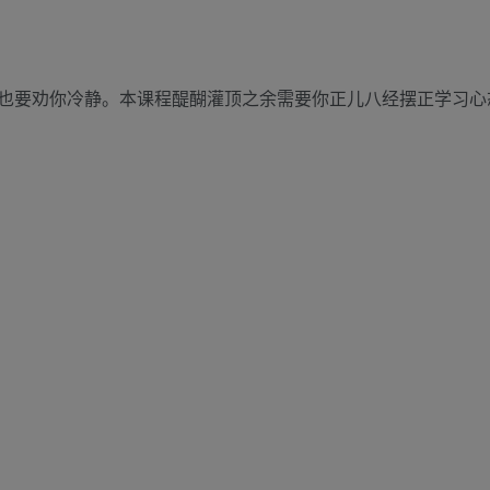
也要劝你冷静。本课程醍醐灌顶之余需要你正儿八经摆正学习心