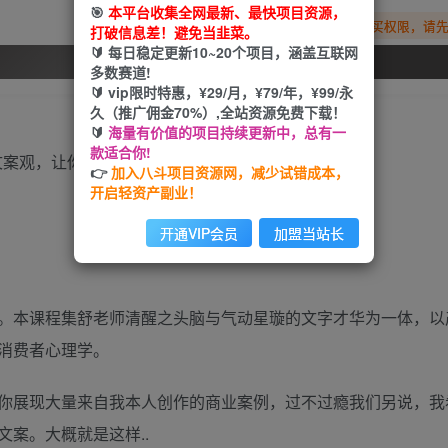
🎯
本平台收集全网最新、最快项目资源，
您暂无购买权限，请
打破信息差！避免当韭菜。
🔰 每日稳定更新10~20个项目，涵盖互联网
开通会员
多数赛道!
🔰 vip限时特惠，¥29/月，¥79/年，¥99/永
久（推广佣金70%）,全站资源免费下载！
🔰
海量有价值的项目持续更新中，总有一
款适合你!
👉
加入八斗项目资源网，减少试错成本，
开启轻资产副业！
开通VIP会员
加盟当站长
。本课程集舒老师清醒之头脑与气动星璇的文字才华为一体，以
消费者心理学。
你展现大量来自我本人创作的商业案例，过不过瘾我们另说，我
案。大概就是这样..