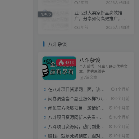
2年前
2026人已阅读
亚马逊大卖家新品高效推
TOP10
广，分享如何高效推广，打
造百万美金爆款单品
2年前
2025人已阅读
八斗杂谈
八斗杂谈
4813
个人感悟，分享互联网优秀文
章，优秀思维等
7篇文章
在八斗项目资源网上面，该看什么类型的赚钱项目
1个月前
问卷调查当个副业怎么样?八斗告诉你
9个月前
闲鱼官方撒钱项目，邀请好友领现金，单价1-8元，0成本可以当个小副业
10个月前
八斗项目资源网新人先看+领取【0撸小项目+互联网工具箱】
10个月前
八斗项目资源网，热门副业项目任你选，每日持续更新
10个月前
赚钱，就是死磕到底，跟对人做对事。
10个月前