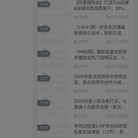
【阿里国际站】打造Top店铺
TOP4
&获得优质询盘客户，​95%的
国际站讲师不会说的运营技
2年前
2057人已阅读
巧
（10041期）拼多多店铺最
TOP5
新高效引流术，轻松引流
400+创业粉，精准日变现五
2年前
2051人已阅读
位数！
（9982期）最新批量混剪技
TOP6
术撸收益热门领域玩法，3分
钟一条原创视频，轻松日入
2年前
2034人已阅读
1000＋
2024年盘点视频号中视频运
TOP7
营，盘点视频号创作分成计
划，快速过原创日入300+
2年前
2033人已阅读
2024抖音小店全新打法，让
TOP8
普通人也能学会做一家长久
稳定赚钱的抖店
2年前
2029人已阅读
导师训练营3.0IP共创训练营
TOP9
私密实操课程（12节）-卖项
目的密码成功秘诀