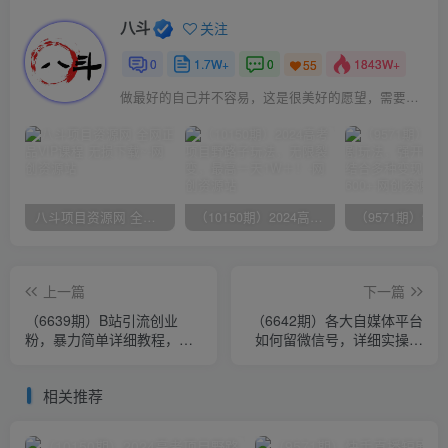
八斗
关注
0
1.7W+
0
1843W+
55
做最好的自己并不容易，这是很美好的愿望，需要耐心、坚持和毅力
八斗项目资源网 全网正品VIP课程 无损下载~
（10150期）2024高考项目野路子玩法，无限裂变，最高一天1W＋！
上一篇
下一篇
（6639期）B站引流创业
（6642期）各大自媒体平台
粉，暴力简单详细教程，轻
如何留微信号，详细实操教
松日引流50+
学
相关推荐