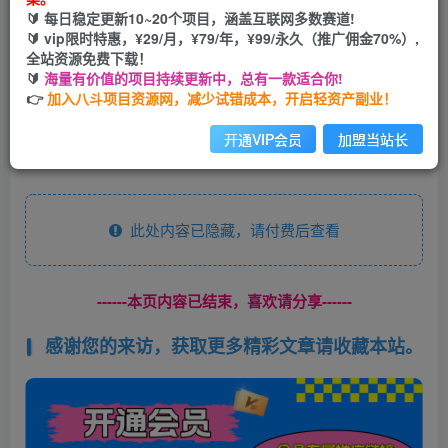
🔰 每日稳定更新10~20个项目，涵盖互联网多数赛道!
开通会员
🔰 vip限时特惠，¥29/月，¥79/年，¥99/永久（推广佣金70%）,
全站资源免费下载！
🔰
海量有价值的项目持续更新中，总有一款适合你!
👉
加入八斗项目资源网，减少试错成本，开启轻资产副业！
课程内容：1.知乎引流概括2.如何快速提高账号权重3.知乎问
开通VIP会员
加盟当站长
题选择4.知乎问答模板5.知乎引流触点及结语
此处内容已隐藏，请付费后查看
------本页内容已结束，喜欢请分享------
感谢您的来访，获取更多精彩文章请收藏本站。