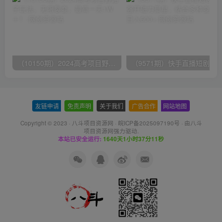
（10150期）2024高考项目野路子玩法，无限裂变，最高一天1W＋！
友链申请
-
免责声明
-
关于我们
-
广告合作
-
网站地图
Copyright © 2023 ·
八斗项目资源网
·
皖ICP备2025097190号
· 由八斗
项目资源网
强力驱动.
本站已安全运行:
1640天1小时37分11秒