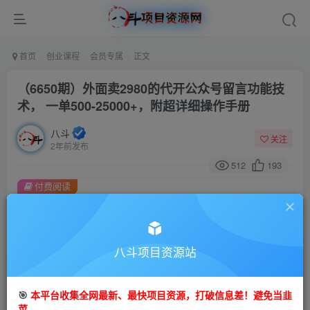
首页
创业课程
会员专属
正文
（6650期）外面卖2980的代开公众号留言功能技
术， 一单500-25000+，附超详细操作手册
八斗
关注
2年前发布
512
193
付费阅读
（6650期）外面卖2980的代开公众号留言功能技术， 一单500-25000+，附超详细操作手册
此内容为付费阅读，请付费后查看
会员专属资源
八斗项目资源站
免费
会员
🎯
本平台收集全网最新、最快项目资源，打破信息差！避免当韭
您暂无购买权限，请先开通会员
菜。