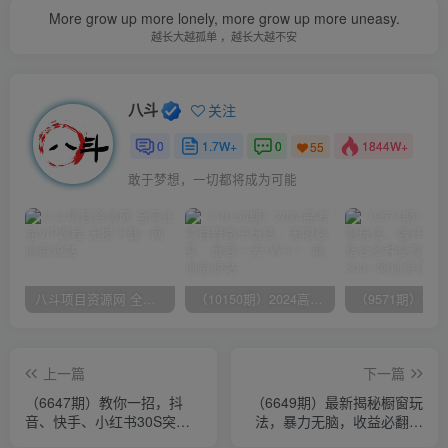
More grow up more lonely, more grow up more uneasy.
越长大越孤单 ，越长大越不安
八斗
关注
0
1.7W+
0
1844W+
55
敢于梦想，一切都将成为可能
八斗项目资源网 全网正品VIP课程 无损下载~
（10150期）2024高考项目野路子玩法，无限裂变，最高一天1W＋！
上一篇
下一篇
（6647期）教你一招，抖
（6649期）最新揭秘橱窗玩
音、快手、小红书30S突破
法，暴力无脑，收益必翻，
100W粉丝，保姆级教程，亲
玩法长期套用，小白可入