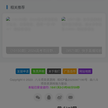
测有效
相关推荐
（10150期）2024高考项目野路子玩法，无限裂变，最高一天1W＋！
友链申请
-
免责声明
-
关于我们
-
广告合作
-
网站地图
Copyright © 2023 ·
八斗项目资源网
·
皖ICP备2025097190号
· 由八斗
项目资源网
强力驱动.
本站已安全运行:
1641天0小时48分59秒