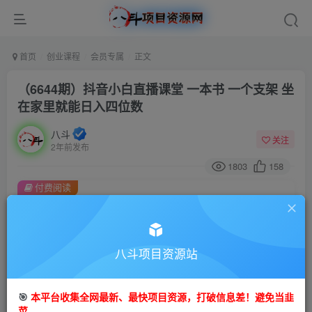
首页
创业课程
会员专属
正文
（6644期）抖音小白直播课堂 一本书 一个支架 坐
在家里就能日入四位数
八斗
关注
2年前发布
1803
158
付费阅读
（6644期）抖音小白直播课堂 一本书 一个支架 坐在家里就能日入四位数
此内容为付费阅读，请付费后查看
会员专属资源
八斗项目资源站
免费
会员
🎯
本平台收集全网最新、最快项目资源，打破信息差！避免当韭
您暂无购买权限，请先开通会员
菜。