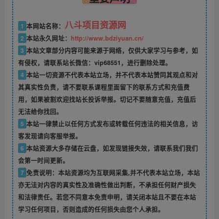
八斗项目资源网
1
本网站名称：
2
本站永久网址：
http://www.bdziyuan.cn/
3
本站文章部分内容可能来源于网络，仅供大家学习与参考，如
有侵权，请联系站长微信：vip68551，进行删除处理。
4
本站一切资源不代表本站立场，并不代表本站赞同其观点和对
其真实性负责，请不要联系课程里面留下的联系方式和充值费
用，如果被割欢迎找站长投诉举报。切记不要随意充值，充值后
无法给你找回。
5
本站一律禁止以任何方式发布或转载任何违法的相关信息，访
客发现请向客服举报。
6
本站资源大多存储在云盘，如发现链接失效，请联系我们我们
会第一时间更新。
7
免责说明：本站资源均为互联网采集,并不代表本站立场，本站
亦无法对内容的真实性及准确性做出判断，不承担任何财产损失
和法律责任。若您不同意本免责申明，请关闭本站且不要在本站
学习任何项目，否则造成的任何损失由您个人承担。