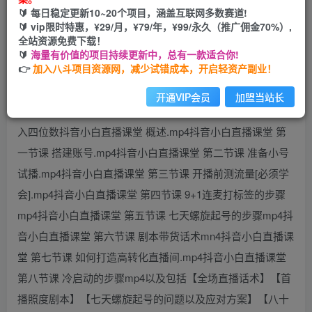
🔰 每日稳定更新10~20个项目，涵盖互联网多数赛道!
开通会员
🔰 vip限时特惠，¥29/月，¥79/年，¥99/永久（推广佣金70%）,
全站资源免费下载！
🔰
海量有价值的项目持续更新中，总有一款适合你!
👉
加入八斗项目资源网，减少试错成本，开启轻资产副业！
今天给大家带来的是知识分享型主播的课程 帮助大家从0到1
开通VIP会员
加盟当站长
去实操落地的直播项目 不需要出镜 不需要露脸 在家轻松日
入四位数抖音小白直播课堂 概述.mp4抖音小白直播课堂 第
一节课 搭建账号.mp4抖音小白直播课堂 第二节课 准备小号
试播.mp4抖音小白直播课堂 第三节课 开播前测流量[必须学
会].mp4抖音小白直播课堂 第四节课 9+1连麦打标签的步骤
mp4抖音小白直播课堂 第五节课 七天螺旋起号的步骤mp4抖
音小白直播课堂 第六节课 剧本带货话术mn4抖音小白直播课
堂 第七节课 如何打造高转化直播间.mp4抖音小白直播课堂
第八节课 冷启动的步骤mp4以及包括【全场直播话术】【首
播照度剧本】【七天螺旋起号的问题以及应对方案】【八十